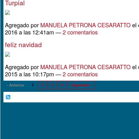
Turpial
Agregado por
MANUELA PETRONA CESARATTO
el 
2016 a las 12:41am —
2 comentarios
feliz navidad
Agregado por
MANUELA PETRONA CESARATTO
el 
2015 a las 10:17pm —
2 comentarios
‹ Anterior
1
2
3
4
Siguiente ›