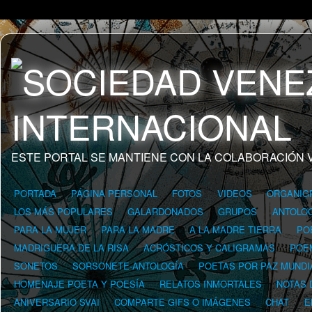
ESTE PORTAL SE MANTIENE CON LA COLABORACIÓN 
PORTADA
PÁGINA PERSONAL
FOTOS
VIDEOS
ORGANIG
LOS MÁS POPULARES
GALARDONADOS
GRUPOS
ANTOLOG
PARA LA MUJER
PARA LA MADRE
A LA MADRE TIERRA
PO
MADRIGUERA DE LA RISA
ACRÓSTICOS Y CALIGRAMAS
POE
SONETOS
SORSONETE-ANTOLOGÍA
POETAS POR PAZ MUNDI
HOMENAJE POETA Y POESÍA
RELATOS INMORTALES
NOTAS 
ANIVERSARIO SVAI
COMPARTE GIFS O IMÁGENES
CHAT
E