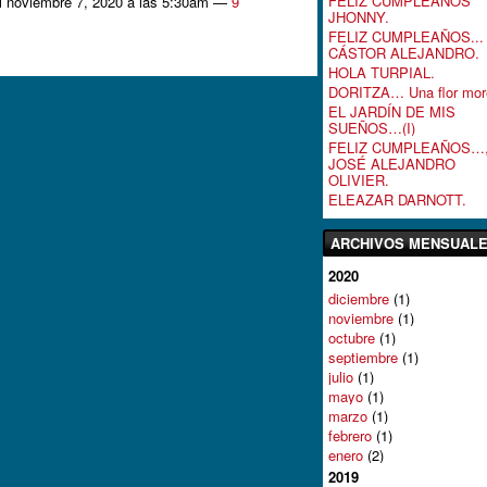
FELIZ CUMPLEAÑOS
l noviembre 7, 2020 a las 5:30am —
9
JHONNY.
FELIZ CUMPLEAÑOS...
CÁSTOR ALEJANDRO.
HOLA TURPIAL.
DORITZA… Una flor mor
EL JARDÍN DE MIS
SUEÑOS…(I)
FELIZ CUMPLEAÑOS…
JOSÉ ALEJANDRO
OLIVIER.
ELEAZAR DARNOTT.
ARCHIVOS MENSUAL
2020
diciembre
(1)
noviembre
(1)
octubre
(1)
septiembre
(1)
julio
(1)
mayo
(1)
marzo
(1)
febrero
(1)
enero
(2)
2019