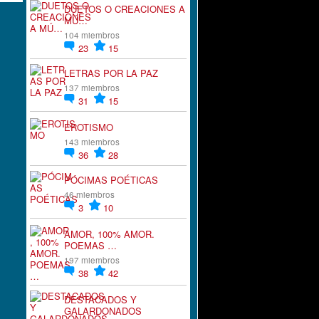
DUETOS O CREACIONES A
MÚ…
104 miembros
23
15
LETRAS POR LA PAZ
137 miembros
31
15
EROTISMO
143 miembros
36
28
PÓCIMAS POÉTICAS
46 miembros
3
10
AMOR, 100% AMOR.
POEMAS …
197 miembros
38
42
DESTACADOS Y
GALARDONADOS