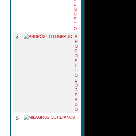
L
G
U
S
T
O
P
4
R
O
P
Ó
S
I
T
O
L
O
G
R
A
D
O
M
5
I
L
A