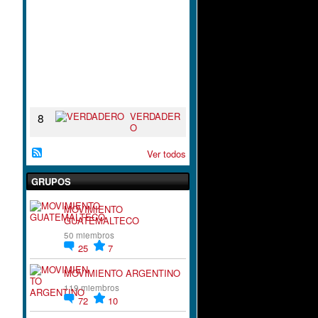
I
R
A
C
I
`
´
O
N
VERDADER
8
O
Ver todos
GRUPOS
MOVIMIENTO
GUATEMALTECO
50 miembros
25
7
MOVIMIENTO ARGENTINO
119 miembros
72
10