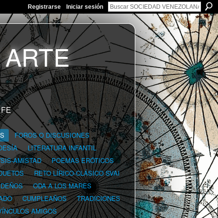
Registrarse
Iniciar sesión
 FE
GS
FOROS O DISCUSIONES
OESÍA
LITERATURA INFANTIL
YSIS-AMISTAD
POEMAS ERÓTICOS
DUETOS
RETO LÍRICO-CLÁSICO SVAI
IDEÑOS
ODA A LOS MARES
ADO
CUMPLEAÑOS
TRADICIONES
VÍNCULOS AMIGOS