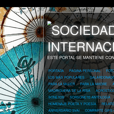
ESTE PORTAL SE MANTIENE CON
PORTADA
PÁGINA PERSONAL
FOT
LOS MÁS POPULARES
GALARDONAD
PARA LA MUJER
PARA LA MADRE
MADRIGUERA DE LA RISA
ACRÓSTIC
SONETOS
SORSONETE-ANTOLOGÍA
HOMENAJE POETA Y POESÍA
RELAT
ANIVERSARIO SVAI
COMPARTE GIFS