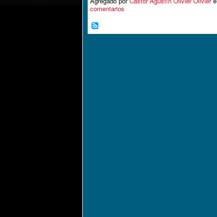
Agregado por
Cástor Agustín Olivier Olivier
e
comentarios