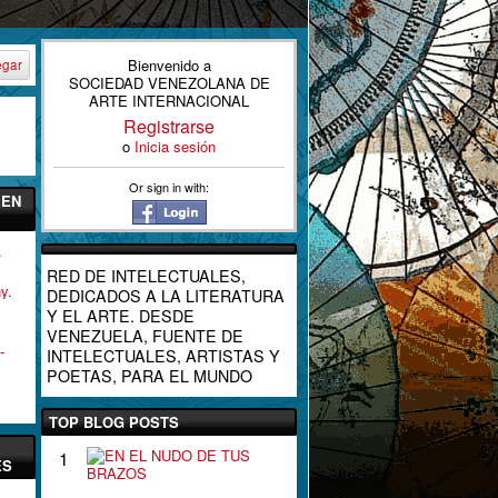
Bienvenido a
egar
SOCIEDAD VENEZOLANA DE
ARTE INTERNACIONAL
Registrarse
o
Inicia sesión
Or sign in with:
 EN
.
RED DE INTELECTUALES,
y.
DEDICADOS A LA LITERATURA
Y EL ARTE. DESDE
VENEZUELA, FUENTE DE
-
INTELECTUALES, ARTISTAS Y
POETAS, PARA EL MUNDO
TOP BLOG POSTS
E
1
ES
N
E