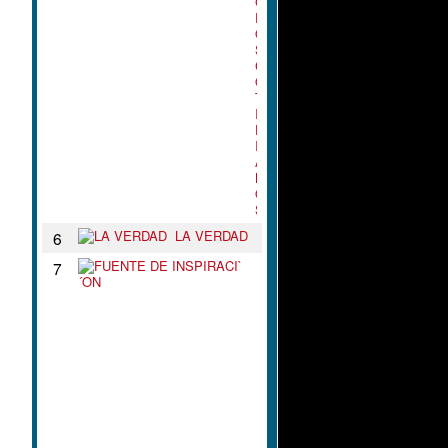
G
R
O
S
C
O
T
I
D
I
A
N
O
S
LA VERDAD
6
F
7
U
E
N
T
E
D
E
I
N
S
P