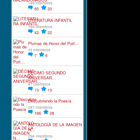
149 miembros
65
20
LITERATURA INFANTIL
160 miembros
42
22
Plumas de Honor del Port…
33 miembros
7
5
DÉCIMO SEGUNDO
ANIVERSAR…
47 miembros
13
13
Descubriendo la Poesía
297 miembros
166
28
ANTOLOGÍA DE LA IMAGEN
N…
256 miembros