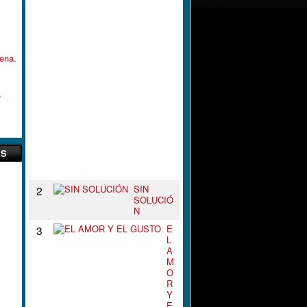
L
N
U
D
O
ena.
D
E
T
,
U
S
B
R
A
Z
ES
O
S
SIN
2
SOLUCIÓ
N
E
3
L
A
M
O
R
Y
E