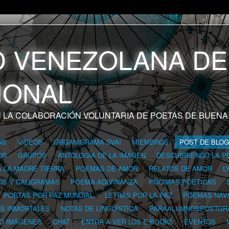
 LA COLABORACIÓN VOLUNTARIA DE POETAS DE BUENA
OS
VIDEOS
ORGANIGRAMA SVAI
MIEMBROS
POST DE BLO
OS
GRUPOS
ANTOLOGÍA DE LA IMAGEN
DESCUBRIENDO LA P
A LA MADRE TIERRA
POEMAS DE AMOR
RELATOS DE AMOR
L
OS Y CALIGRAMAS
POEMA-ADIVINANZA
PÓCIMAS POÉTICAS
POETAS POR PAZ MUNDIAL
LETRAS POR LA PAZ
POEMAS NAV
OS INMORTALES
NOTAS DE LINGÜÍSTICA
PARAALUMNOSPOSTGR
 O IMÁGENES
CHAT
ENTRA A VER LOS E-BOOKS
EVENTOS