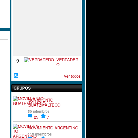
S
P
I
R
A
C
I
`
´
O
N
VERDADER
9
O
Ver todos
GRUPOS
MOVIMIENTO
GUATEMALTECO
50 miembros
25
7
MOVIMIENTO ARGENTINO
119 miembros