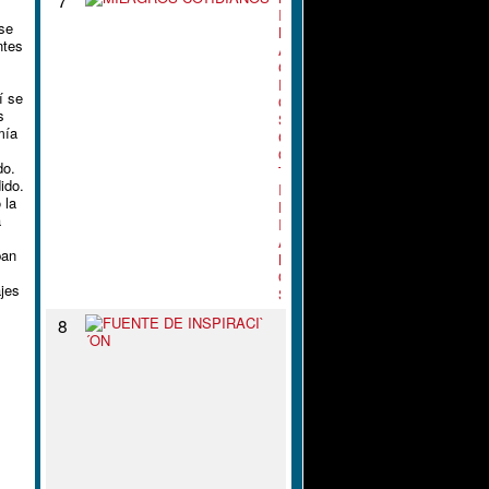
I
 se
L
ntes
A
G
R
í se
O
s
S
mía
C
O
do.
T
ido.
I
 la
D
a
I
A
ban
N
O
jes
S
F
8
U
E
N
T
E
D
E
I
N