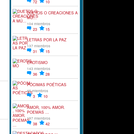
72
10
DUETOS O CREACIONES A
MÚ…
104 miembros
23
15
LETRAS POR LA PAZ
137 miembros
31
15
EROTISMO
143 miembros
36
28
PÓCIMAS POÉTICAS
46 miembros
3
10
AMOR, 100% AMOR.
POEMAS …
197 miembros
38
42