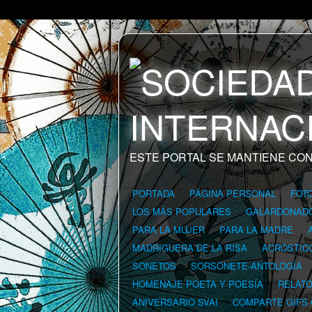
ESTE PORTAL SE MANTIENE CON
PORTADA
PÁGINA PERSONAL
FOT
LOS MÁS POPULARES
GALARDONAD
PARA LA MUJER
PARA LA MADRE
MADRIGUERA DE LA RISA
ACRÓSTIC
SONETOS
SORSONETE-ANTOLOGÍA
HOMENAJE POETA Y POESÍA
RELAT
ANIVERSARIO SVAI
COMPARTE GIFS