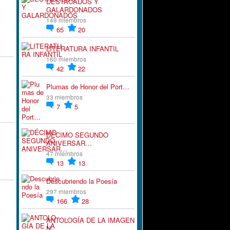
DESTACADOS Y
GALARDONADOS
149 miembros
65
20
LITERATURA INFANTIL
160 miembros
42
22
Plumas de Honor del Port…
33 miembros
7
5
DÉCIMO SEGUNDO
ANIVERSAR…
47 miembros
13
13
Descubriendo la Poesía
297 miembros
166
28
ANTOLOGÍA DE LA IMAGEN
N…