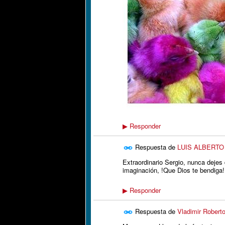
Responder
▶
Respuesta de
LUIS ALBERT
Extraordinario Sergio, nunca dejes
imaginación, !Que Dios te bendiga!
Responder
▶
Respuesta de
Vladimir Robert