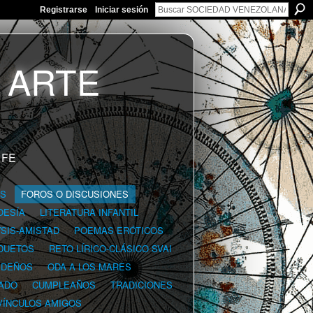
Registrarse
Iniciar sesión
 FE
GS
FOROS O DISCUSIONES
OESÍA
LITERATURA INFANTIL
YSIS-AMISTAD
POEMAS ERÓTICOS
DUETOS
RETO LÍRICO-CLÁSICO SVAI
IDEÑOS
ODA A LOS MARES
ADO
CUMPLEAÑOS
TRADICIONES
VÍNCULOS AMIGOS