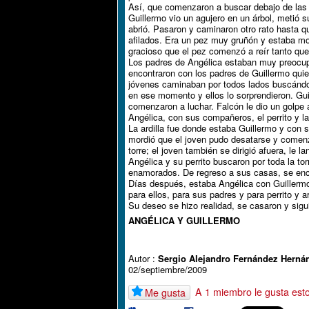
Así, que comenzaron a buscar debajo de las p
Guillermo vio un agujero en un árbol, metió 
abrió. Pasaron y caminaron otro rato hasta q
afilados. Era un pez muy gruñón y estaba mol
gracioso que el pez comenzó a reír tanto que
Los padres de Angélica estaban muy preocupad
encontraron con los padres de Guillermo quie
jóvenes caminaban por todos lados buscándolo
en ese momento y ellos lo sorprendieron. Gui
comenzaron a luchar. Falcón le dio un golpe a
Angélica, con sus compañeros, el perrito y la
La ardilla fue donde estaba Guillermo y con 
mordió que el joven pudo desatarse y comenzó
torre; el joven también se dirigió afuera, le 
Angélica y su perrito buscaron por toda la to
enamorados. De regreso a sus casas, se enc
Días después, estaba Angélica con Guillermo
para ellos, para sus padres y para perrito y ar
Su deseo se hizo realidad, se casaron y sigu
ANGÉLICA Y GUILLERMO
Autor :
Sergio Alejandro Fernández Herná
02/septiembre/2009
A 1 miembro le gusta est
Me gusta