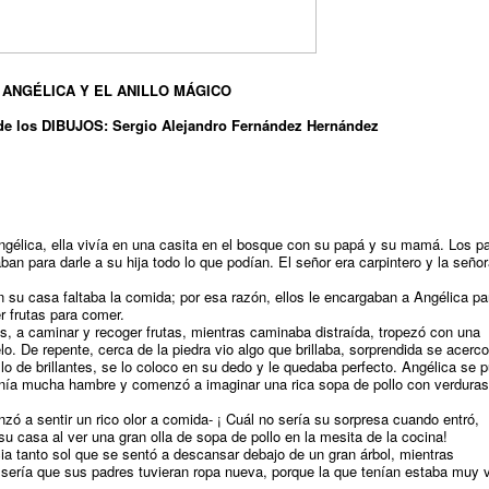
ANGÉLICA Y EL ANILLO MÁGICO
de los DIBUJOS: Sergio Alejandro Fernández Hernández
élica, ella vivía en una casita en el bosque con su papá y su mamá. Los p
n para darle a su hija todo lo que podían. El señor era carpintero y la seño
n su casa faltaba la comida; por esa razón, ellos le encargaban a Angélica pa
r frutas para comer.
as, a caminar y recoger frutas, mientras caminaba distraída, tropezó con una
o. De repente, cerca de la piedra vio algo que brillaba, sorprendida se acerco
llo de brillantes, se lo coloco en su dedo y le quedaba perfecto. Angélica se 
tenía mucha hambre y comenzó a imaginar una rica sopa de pollo con verduras
 a sentir un rico olor a comida- ¡ Cuál no sería su sorpresa cuando entró,
u casa al ver una gran olla de sopa de pollo en la mesita de la cocina!
cia tanto sol que se sentó a descansar debajo de un gran árbol, mientras
ería que sus padres tuvieran ropa nueva, porque la que tenían estaba muy v