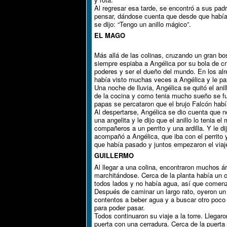
Al regresar esa tarde, se encontró a sus pa
pensar, dándose cuenta que desde que había 
se dijo: “Tengo un anillo mágico”.
EL MAGO
Más allá de las colinas, cruzando un gran bo
siempre espiaba a Angélica por su bola de cri
poderes y ser el dueño del mundo. En los alr
había visto muchas veces a Angélica y le pa
Una noche de lluvia, Angélica se quitó el ani
de la cocina y como tenia mucho sueño se fue 
papas se percataron que el brujo Falcón había
Al despertarse, Angélica se dio cuenta que no
una angelita y le dijo que el anillo lo tenia el
compañeros a un perrito y una ardilla. Y le d
acompañó a Angélica, que iba con el perrito y 
que había pasado y juntos empezaron el viaje 
GUILLERMO
Al llegar a una colina, encontraron muchos á
marchitándose. Cerca de la planta había un c
todos lados y no había agua, así que comenz
Después de caminar un largo rato, oyeron un
contentos a beber agua y a buscar otro poco p
para poder pasar.
Todos continuaron su viaje a la torre. Llega
puerta con una cerradura. Cerca de la puerta 