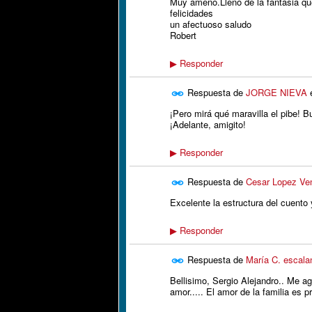
Muy ameno.Lleno de la fantasia que
felicidades
un afectuoso saludo
Robert
Responder
▶
Respuesta de
JORGE NIEVA
¡Pero mirá qué maravilla el pibe! Bu
¡Adelante, amigito!
Responder
▶
Respuesta de
Cesar Lopez Ve
Excelente la estructura del cuento
Responder
▶
Respuesta de
María C. escala
Bellisimo, Sergio Alejandro.. Me a
amor..... El amor de la familia es p