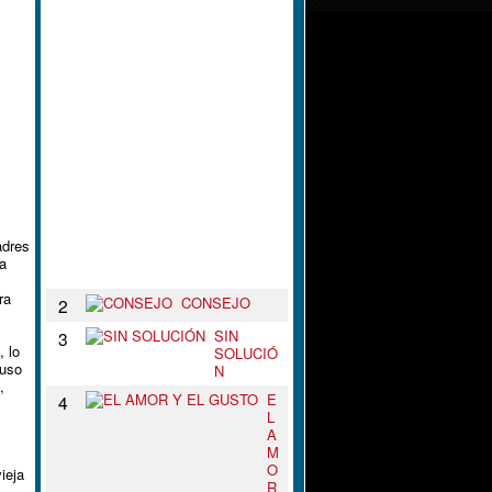
L
N
U
D
O
D
E
T
U
S
B
R
A
Z
adres
O
ra
S
ra
CONSEJO
2
SIN
3
, lo
SOLUCIÓ
puso
N
,
E
4
L
A
M
O
ieja
R