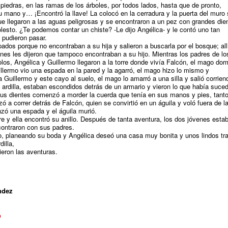
iedras, en las ramas de los árboles, por todos lados, hasta que de pronto,
su mano y… ¡Encontró la llave! La colocó en la cerradura y la puerta del muro
ue llegaron a las aguas peligrosas y se encontraron a un pez con grandes die
esto. ¿Te podemos contar un chiste? -Le dijo Angélica- y le contó uno tan
 pudieron pasar.
os porque no encontraban a su hija y salieron a buscarla por el bosque; all
nes les dijeron que tampoco encontraban a su hijo. Mientras los padres de lo
s, Angélica y Guillermo llegaron a la torre donde vivía Falcón, el mago dor
llermo vio una espada en la pared y la agarró, el mago hizo lo mismo y
 Guillermo y este cayo al suelo, el mago lo amarró a una silla y salió corrien
 ardilla, estaban escondidos detrás de un armario y vieron lo que había suced
sus dientes comenzó a morder la cuerda que tenía en sus manos y pies, tanto
 a correr detrás de Falcón, quien se convirtió en un águila y voló fuera de l
lanzó una espada y el águila murió.
rre y ella encontró su anillo. Después de tanta aventura, los dos jóvenes esta
ontraron con sus padres.
, planeando su boda y Angélica deseó una casa muy bonita y unos lindos tra
dilla,
ieron las aventuras.
ndez
o