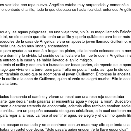
dres vestidos con ropa nueva. Angélica estaba muy sorprendida y comenzó a
encontrado el anillo, todo lo que deseaba se hacia realidad, entonces Angéli
sque y las aguas peligrosas, en una vieja torre, vivía un mago llamado Falcón
stal, se dio cuenta que ella tenía un anillo y quería quitárselo para tener más
ededores de la casa de Angélica, vivía un apuesto joven llamado Guillermo, é
recía una joven muy linda y encantadora.
llo para ayudar a su mamá a fregar los platos, ella lo había colocado en la me
a dormir y lo olvidó. El sonido de la lluvia era tan fuerte que ni Angélica ni 
 entrado a la casa y se había llevado el anillo mágico.
 tenia el anillo y comenzó a buscarlo por todas partes, de repente se le apar
 mago que vivía en la torre, pero para ir allá no podía ir sola, así que le dio co
ijo: “también quiero que te acompañe el joven Guillermo”. Entonces la angelita
la ardilla a la casa de Guillermo, quien al verla se alegró mucho. Ella le cont
a la torre.
rboles trancando el camino y vieron un rosal con una rosa roja que estaba
artel que decía:” solo pasaras si encuentras agua y riegas la rosa”. Buscaron
aron a caminar tratando de encontrarla, además ellos también estaban sedie
 sonido… era un pequeña cascada de aguas cristalinas, a la cual corrieron m
ara regar a la rosa. La rosa al sentir el agua, se alegró y el camino quedo lib
ron al bosque encantado y se encontraron con un muro muy alto que tenía una
había un cartel que decía: ”Sólo pasará quien encuentre la llave escondida”