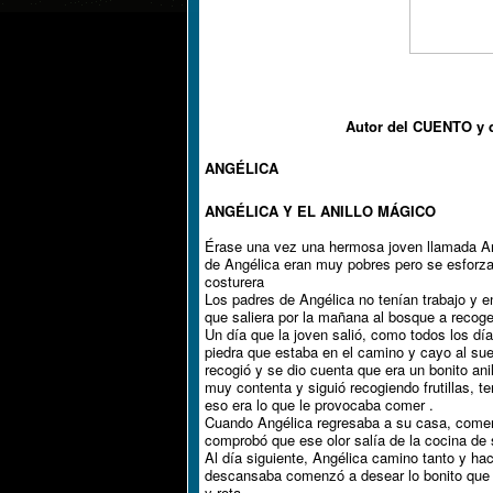
Autor del CUENTO y 
ANGÉLICA
ANGÉLICA Y EL ANILLO MÁGICO
Érase una vez una hermosa joven llamada Ang
de Angélica eran muy pobres pero se esforzaba
costurera
Los padres de Angélica no tenían trabajo y e
que saliera por la mañana al bosque a recoge
Un día que la joven salió, como todos los dí
piedra que estaba en el camino y cayo al suel
recogió y se dio cuenta que era un bonito ani
muy contenta y siguió recogiendo frutillas, 
eso era lo que le provocaba comer .
Cuando Angélica regresaba a su casa, comenzó
comprobó que ese olor salía de la cocina de s
Al día siguiente, Angélica camino tanto y ha
descansaba comenzó a desear lo bonito que s
y rota.