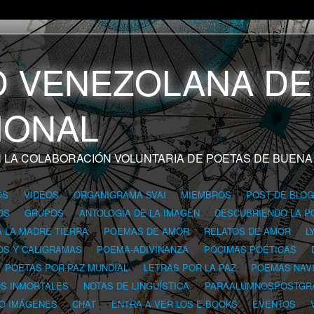
 LA COLABORACIÓN VOLUNTARIA DE POETAS DE BUENA
OS
VIDEOS
ORGANIGRAMA SVAI
MIEMBROS
POST DE BLO
OS
GRUPOS
ANTOLOGÍA DE LA IMAGEN
DESCUBRIENDO LA P
A LA MADRE TIERRA
POEMAS DE AMOR
RELATOS DE AMOR
L
OS Y CALIGRAMAS
POEMA-ADIVINANZA
PÓCIMAS POÉTICAS
POETAS POR PAZ MUNDIAL
LETRAS POR LA PAZ
POEMAS NAV
OS INMORTALES
NOTAS DE LINGÜÍSTICA
PARAALUMNOSPOSTGR
 O IMÁGENES
CHAT
ENTRA A VER LOS E-BOOKS
EVENTOS