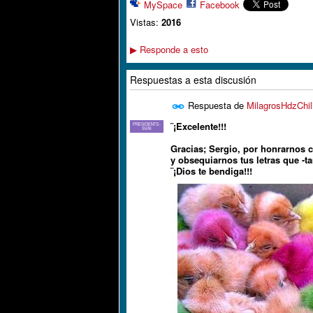
MySpace
Facebook
Vistas:
2016
Responde a esto
▶
Respuestas a esta discusión
Respuesta de
MilagrosHdzChil
¨¡Excelente!!!
PRESIDENTE-
SVAI
Gracias; Sergio, por honrarnos c
y obsequiarnos tus letras que -t
¨¡Dios te bendiga!!!