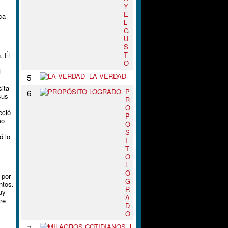
Y
E
ca
L
G
U
S
T
. Él
O
l
LA VERDAD
5
sita
P
6
sus
R
O
eció
P
mo
Ó
S
ó lo
I
T
O
L
O
 por
G
ntos.
R
uy
A
re
D
O
M
7