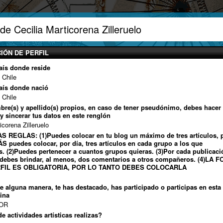
de Cecilia Marticorena Zilleruelo
IÓN DE PERFIL
aís donde reside
 Chile
aís donde nació
 Chile
mbre(s) y apellido(s) propios, en caso de tener pseudónimo, debes hacer 
 y sincerar tus datos en este renglón
icorena Zilleruelo
S REGLAS: (1)Puedes colocar en tu blog un máximo de tres artículos, 
S puedes colocar, por día, tres artículos en cada grupo a los que
s. (2)Puedes pertenecer a cuantos grupos quieras. (3)Por cada publicaci
debes brindar, al menos, dos comentarios a otros compañeros. (4)LA 
RFIL ES OBLIGATORIA, POR LO TANTO DEBES COLOCARLA
de alguna manera, te has destacado, has participado o participas en esta
ina
OR
e actividades artísticas realizas?