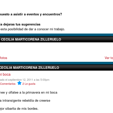
puesto a asistir a eventos y encuentros?
ia dejaras tus sugerencias
esta posibilidad de dar a conocer mi trabajo.
 CECILIA MARTICORENA ZILLERUELO
fotos
Ver t
CECILIA MARTICORENA ZILLERUELO
i boca
cado el septiembre 12, 2011 a las 5:00pm
Comentarios
2
Le gusta
ee y olfatee a la primavera en mi boca
a intransigente rebeldía de creerse
jor sibarita de mis bordes.