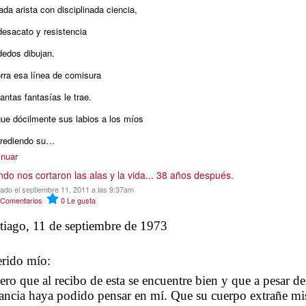
ada arista con disciplinada ciencia,
desacato y resistencia
dedos dibujan.
rra esa línea de comisura
antas fantasías le trae.
ue dócilmente sus labios a los míos
grediendo su…
inuar
do nos cortaron las alas y la vida... 38 años después.
cado el septiembre 11, 2011 a las 9:37am
Comentarios
0
Le gusta
tiago, 11 de septiembre de 1973
rido mío:
ero que al recibo de esta se encuentre bien y que a pesar de
tancia haya podido pensar en mí. Que su cuerpo extrañe mi