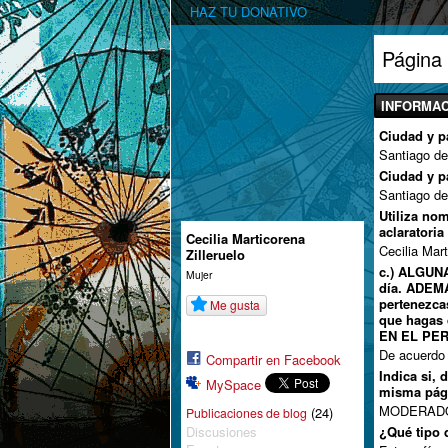
HAZ TU DONATIVO
Página 
INFORMAC
Ciudad y p
Santiago de
Ciudad y p
Santiago de
Utiliza no
aclaratoria
Cecilia Marticorena
Cecilia Mart
Zilleruelo
c.) ALGUNA
Mujer
día. ADEMÁ
pertenezca
Me gusta
que hagas 
EN EL PE
De acuerdo
Compartir en Facebook
Indica si, 
MySpace
misma pág
MODERAD
(24)
Publicaciones de blog
Discusiones
¿Qué tipo d