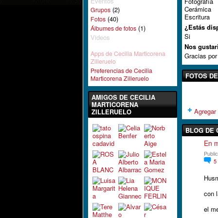
Eventos
Fotografía
Cerámica
(2)
Grupos
Escritura
(40)
Fotos
¿Estás dis
(1)
Álbumes de fotos
Si
Videos
Nos gustar
Apps de Cecilia Marticorena
Gracias por 
Zilleruelo
Preferencias de Cecilia
FOTOS DE
Marticorena Zilleruelo
AMIGOS DE CECILIA
MARTICORENA
Agregar 
ZILLERUELO
BLOG DE 
En m
Publi
5
Husm
con l
el me