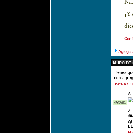
Nad
¡Y 
dic
Cont
Agrega u
MURO DE 
¡Tienes 
para agreg
Únete a 
A 
ESCRITORA
DISTINGUIDA
A 
dij
QU
BE
ht