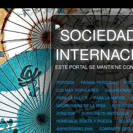
ESTE PORTAL SE MANTIENE CON
PORTADA
PÁGINA PERSONAL
FOT
LOS MÁS POPULARES
GALARDONAD
PARA LA MUJER
PARA LA MADRE
MADRIGUERA DE LA RISA
ACRÓSTIC
SONETOS
SORSONETE-ANTOLOGÍA
HOMENAJE POETA Y POESÍA
RELAT
ANIVERSARIO SVAI
COMPARTE GIFS