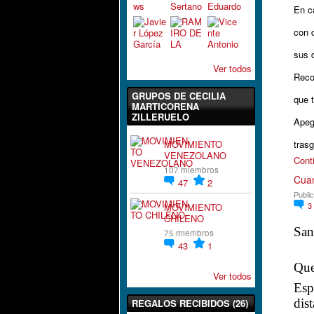
En c
con 
sus 
Ver todos
Reco
GRUPOS DE CECILIA
que t
MARTICORENA
ZILLERUELO
Apeg
MOVIMIENTO
tras
VENEZOLANO
Cont
107 miembros
Cuan
47
2
Publi
3
MOVIMIENTO
CHILENO
San
75 miembros
43
1
Que
Ver todos
Esp
dis
REGALOS RECIBIDOS (26)