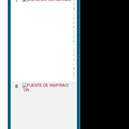
I
L
A
G
R
O
S
C
O
T
I
D
I
A
N
O
S
F
8
U
E
N
T
E
D
E
I
N