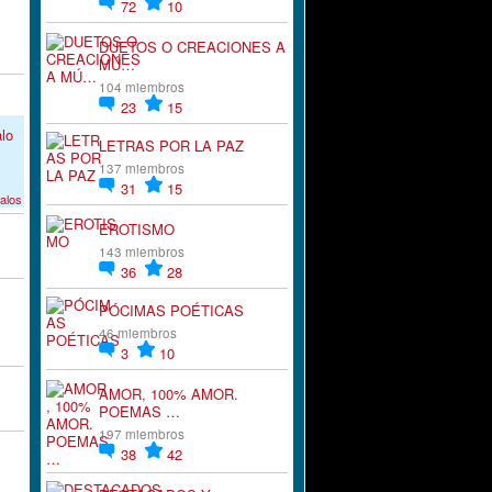
72
10
DUETOS O CREACIONES A
MÚ…
104 miembros
23
15
LETRAS POR LA PAZ
137 miembros
31
15
galos
EROTISMO
143 miembros
36
28
PÓCIMAS POÉTICAS
46 miembros
3
10
AMOR, 100% AMOR.
POEMAS …
197 miembros
38
42