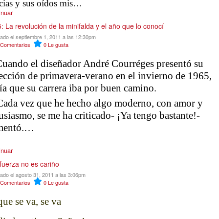
icias y sus oídos mis…
inuar
: La revolución de la minifalda y el año que lo conocí
cado el septiembre 1, 2011 a las 12:30pm
Comentarios
0
Le gusta
ndo el diseñador André Courréges presentó su
ección de primavera-verano en el invierno de 1965,
ía que su carrera iba por buen camino.
da vez que he hecho algo moderno, con amor y
usiasmo, se me ha criticado- ¡Ya tengo bastante!-
mentó.…
inuar
 fuerza no es cariño
cado el agosto 31, 2011 a las 3:06pm
Comentarios
0
Le gusta
que se va, se va