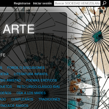
Registrarse
Iniciar sesión
 FE
GS
FOROS O DISCUSIONES
OESÍA
LITERATURA INFANTIL
YSIS-AMISTAD
POEMAS ERÓTICOS
DUETOS
RETO LÍRICO-CLÁSICO SVAI
IDEÑOS
ODA A LOS MARES
ADO
CUMPLEAÑOS
TRADICIONES
VÍNCULOS AMIGOS