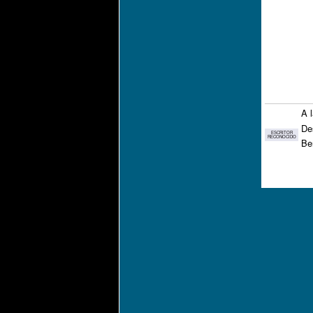
A 
De
ESCRITOR
RECONOCIDO
Be