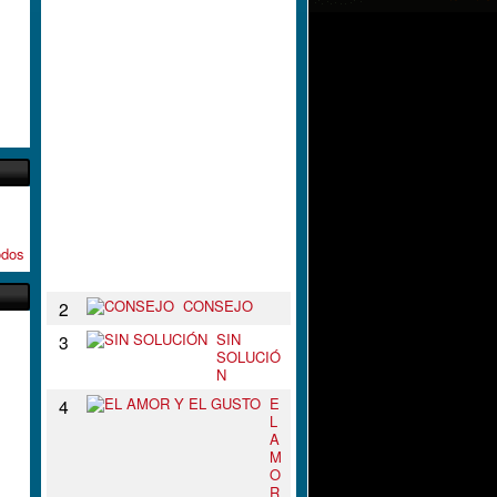
L
N
U
D
O
D
E
T
U
S
B
R
A
Z
odos
O
S
CONSEJO
2
SIN
3
SOLUCIÓ
N
E
4
L
A
M
O
R