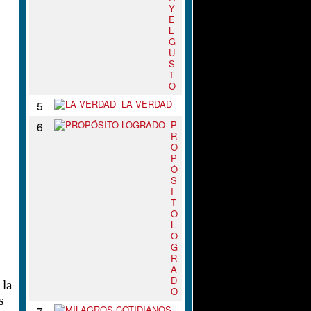
Y
E
L
G
U
S
T
O
LA VERDAD
5
P
6
R
O
P
Ó
S
I
T
O
L
O
G
R
A
D
 la
O
s
M
7