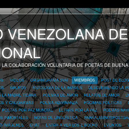
 LA COLABORACIÓN VOLUNTARIA DE POETAS DE BUENA
OS
VIDEOS
ORGANIGRAMA SVAI
MIEMBROS
POST DE BLO
OS
GRUPOS
ANTOLOGÍA DE LA IMAGEN
DESCUBRIENDO LA P
A LA MADRE TIERRA
POEMAS DE AMOR
RELATOS DE AMOR
L
OS Y CALIGRAMAS
POEMA-ADIVINANZA
PÓCIMAS POÉTICAS
POETAS POR PAZ MUNDIAL
LETRAS POR LA PAZ
POEMAS NAV
OS INMORTALES
NOTAS DE LINGÜÍSTICA
PARAALUMNOSPOSTGR
 O IMÁGENES
CHAT
ENTRA A VER LOS E-BOOKS
EVENTOS