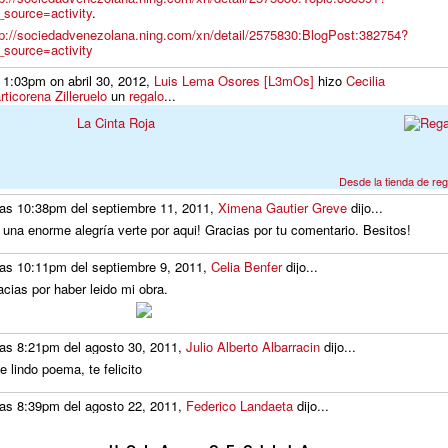
_source=activity
.
tp://sociedadvenezolana.ning.com/xn/detail/2575830:BlogPost:382754?
_source=activity
 1:03pm on abril 30, 2012,
Luis Lema Osores [L3mOs]
hizo
Cecilia
ticorena Zilleruelo
un
regalo
...
La Cinta Roja
Desde la tienda de re
las 10:38pm del septiembre 11, 2011,
Ximena Gautier Greve
dijo...
 una enorme alegría verte por aqui! Gracias por tu comentario. Besitos!
las 10:11pm del septiembre 9, 2011,
Celia Benfer
dijo...
acias por haber leido mi obra.
las 8:21pm del agosto 30, 2011,
Julio Alberto Albarracin
dijo...
e lindo poema, te felicito
las 8:39pm del agosto 22, 2011,
Federico Landaeta
dijo...