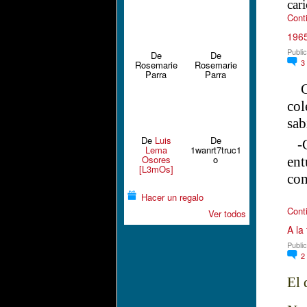
car
Cont
1965
Publi
De
De
3
Rosemarie
Rosemarie
Parra
Parra
Cua
col
sab
De
Luis
De
-Ca
Lema
1wanrt7truc1
Osores
o
ent
[L3mOs]
co
Hacer un regalo
Cont
Ver todos
A la
Publi
2
El 