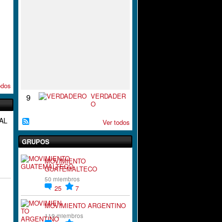
S
P
I
R
A
C
I
`
´
O
N
odos
VERDADER
9
O
AL
Ver todos
GRUPOS
MOVIMIENTO
GUATEMALTECO
50 miembros
25
7
MOVIMIENTO ARGENTINO
119 miembros