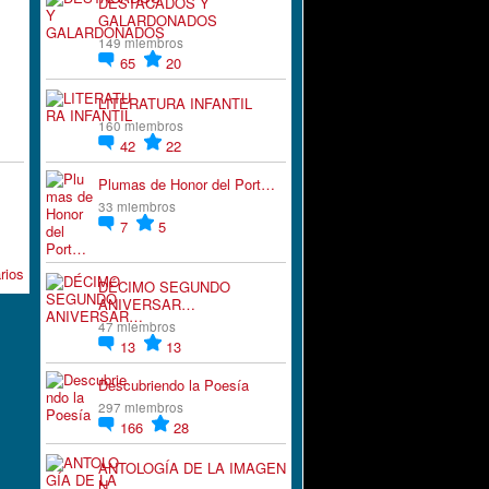
DESTACADOS Y
GALARDONADOS
149 miembros
65
20
LITERATURA INFANTIL
160 miembros
42
22
Plumas de Honor del Port…
33 miembros
7
5
rios
DÉCIMO SEGUNDO
ANIVERSAR…
47 miembros
13
13
Descubriendo la Poesía
297 miembros
166
28
ANTOLOGÍA DE LA IMAGEN
N…