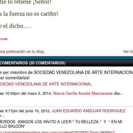
ie lo retiene ¡Señor!
a la fuerza no es cariño!
e el dicho.…
inuar
na publicación en tu blog
Ver t
COMENTARIOS (20 COMENTARIOS)
que ser miembro de SOCIEDAD VENEZOLANA DE ARTE INTERNACION
ar comentarios!
SOCIEDAD VENEZOLANA DE ARTE INTERNACIONAL
las 10:43pm del mayo 5, 2014,
Norma Cecilia Acosta Manzanares
dijo...
las 9:17pm del junio 10, 2012,
JUAN EDUARDO ANDÚJAR RODRIGUEZ
o...
ERIDOS AMIGOS LOS INVITO A LEER " TU BELLEZA " Y " EN MI
LLO BALCÓN"
tp://sociedadvenezolana.ning.com/xn/detail/2575830:Topic:383591?