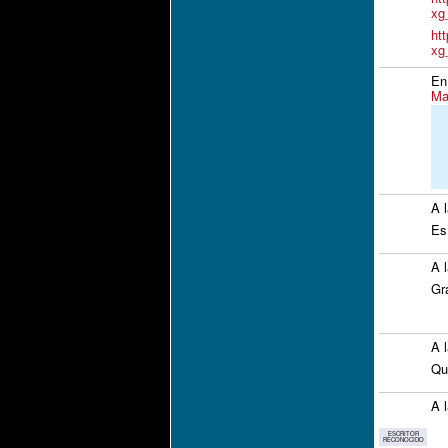
xg
ht
xg
En
Mar
A 
Es
A 
Gr
A 
Qu
A 
ESCRITOR
RECONOCIDO