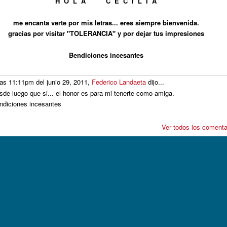
H O L A C E C I L I A
me encanta verte por mis letras... eres siempre bienvenida.
gracias por visitar "TOLERANCIA" y por dejar tus impresiones
Bendiciones incesantes
las 11:11pm del junio 29, 2011,
Federico Landaeta
dijo...
sde luego que si... el honor es para mi tenerte como amiga.
ndiciones incesantes
Ver todos los comenta