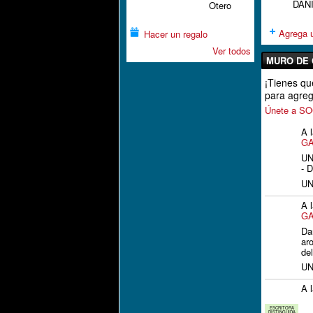
DAN
Otero
Agrega u
Hacer un regalo
Ver todos
MURO DE 
¡Tienes 
para agreg
Únete a 
A 
GA
UN
- 
UN
A 
GA
Da
ar
de
UN
A 
ESCRITORA
DISTINGUIDA