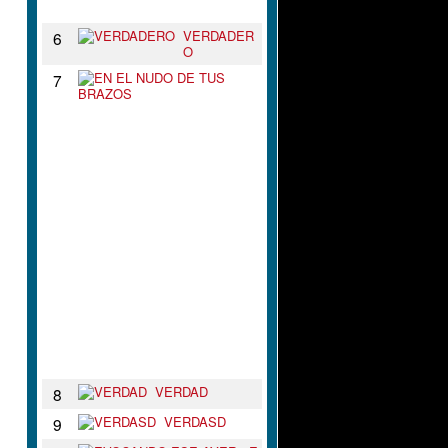
N
VERDADER
6
O
E
7
N
E
L
N
U
D
O
D
E
T
U
S
B
R
A
Z
O
S
VERDAD
8
VERDASD
9