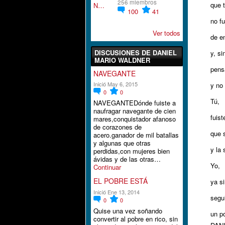
256 miembros
que 
100
41
no f
Ver todos
de e
DISCUSIONES DE DANIEL
y, si
MARIO WALDNER
pens
NAVEGANTE
Inició May 6, 2015
y no
0
0
Tú,
NAVEGANTEDónde fuiste a
naufragar navegante de cien
fuis
mares,conquistador afanoso
de corazones de
que 
acero.ganador de mil batallas
y algunas que otras
y la 
perdidas,con mujeres bien
ávidas y de las otras…
Yo,
Continuar
EL POBRE ESTÁ
ya si
Inició Ene 13, 2014
segu
0
0
Quise una vez soñando
un p
convertir al pobre en rico, sin