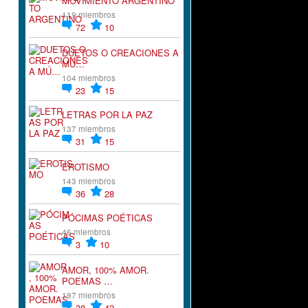
MOVIMIENTO ARGENTINO
119 miembros
72
10
DUETOS O CREACIONES A
MÚ…
104 miembros
23
15
LETRAS POR LA PAZ
137 miembros
31
15
EROTISMO
143 miembros
36
28
PÓCIMAS POÉTICAS
46 miembros
3
10
AMOR, 100% AMOR.
POEMAS …
197 miembros
38
42