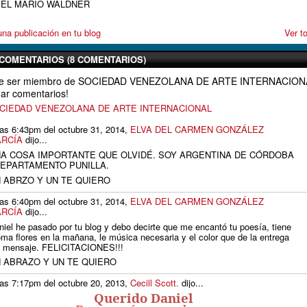
IEL MARIO WALDNER
na publicación en tu blog
Ver t
COMENTARIOS (8 COMENTARIOS)
que ser miembro de SOCIEDAD VENEZOLANA DE ARTE INTERNACION
ar comentarios!
SOCIEDAD VENEZOLANA DE ARTE INTERNACIONAL
las 6:43pm del octubre 31, 2014,
ELVA DEL CARMEN GONZÁLEZ
RCÍA
dijo...
A COSA IMPORTANTE QUE OLVIDÉ. SOY ARGENTINA DE CÓRDOBA
DEPARTAMENTO PUNILLA.
 ABRZO Y UN TE QUIERO
las 6:40pm del octubre 31, 2014,
ELVA DEL CARMEN GONZÁLEZ
RCÍA
dijo...
niel he pasado por tu blog y debo decirte que me encantó tu poesía, tiene
oma flores en la mañana, le música necesaria y el color que de la entrega
l mensaje. FELICITACIONES!!!
 ABRAZO Y UN TE QUIERO
las 7:17pm del octubre 20, 2013,
Cecill Scott.
dijo...
Querido Daniel