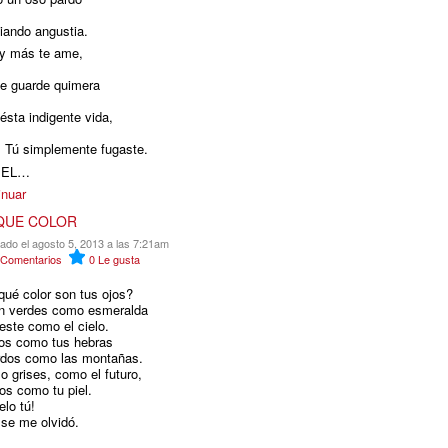
giando angustia.
 y más te ame,
e guarde quimera
ésta indigente vida,
ú! Tú simplemente fugaste.
IEL…
inuar
QUE COLOR
cado el agosto 5, 2013 a las 7:21am
Comentarios
0
Le gusta
qué color son tus ojos?
n verdes como esmeralda
este como el cielo.
os como tus hebras
rdos como las montañas.
o grises, como el futuro,
os como tu piel.
elo tú!
 se me olvidó.