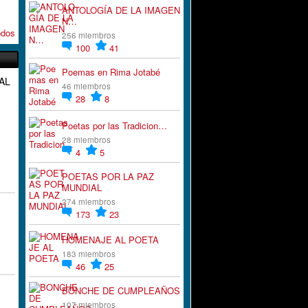
ANTOLOGÍA DE LA IMAGEN
N…
odos
256 miembros
100
41
Poemas en Rima Jotabé
AL
46 miembros
28
8
Poetas por las Tradicion…
28 miembros
4
5
POETAS POR LA PAZ
MUNDIAL
274 miembros
173
23
HOMENAJE AL POETA
183 miembros
46
25
BONCHE DE CUMPLEAÑOS
107 miembros