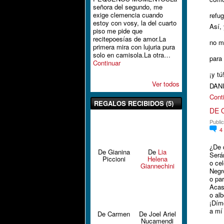
señora del segundo, me
exige clemencia cuando
refu
estoy con vosy, la del cuarto
Así,
piso me pide que
recitepoesías de amor.La
no m
primera mira con lujuria pura
solo en camisola.La otra…
para 
Continuar
¡y t
Ver todos
DAN
Cont
REGALOS RECIBIDOS (5)
DE 
Publi
4
¿De 
De Gianina
De
Lia
Será
Piccioni
Helena
o cel
Giannechini
Negr
o pa
Acas
o alb
¡Dím
a mí
De Carmen
De Joel Ariel
Nucamendi