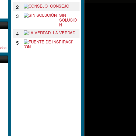
CONSEJO
2
SIN
3
SOLUCIÓ
N
LA VERDAD
4
F
5
U
odos
E
N
T
E
D
E
I
N
S
P
I
R
A
C
I
`
´
O