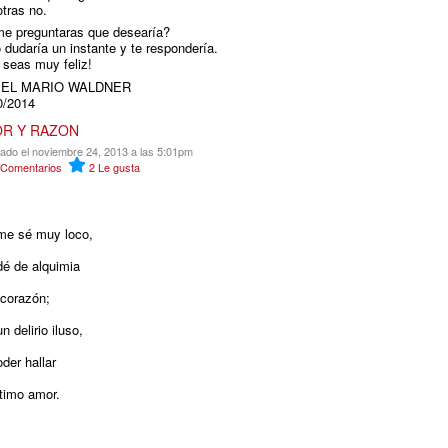
otras no.
me preguntaras que desearía?
 dudaría un instante y te respondería.
 seas muy feliz!
IEL MARIO WALDNER
0/2014
R Y RAZON
cado el noviembre 24, 2013 a las 5:01pm
Comentarios
2
Le gusta
me sé muy loco,
dé de alquimia
 corazón;
n delirio iluso,
der hallar
ltimo amor.