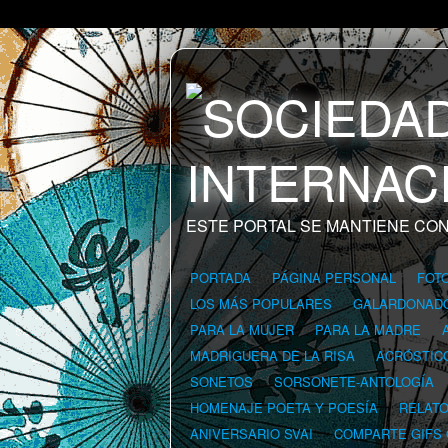
ESTE PORTAL SE MANTIENE CON
PORTADA
PÁGINA PERSONAL
FOT
LOS MÁS POPULARES
GALARDONAD
PARA LA MUJER
PARA LA MADRE
MADRIGUERA DE LA RISA
ACRÓSTIC
SONETOS
SORSONETE-ANTOLOGÍA
HOMENAJE POETA Y POESÍA
RELAT
ANIVERSARIO SVAI
COMPARTE GIFS