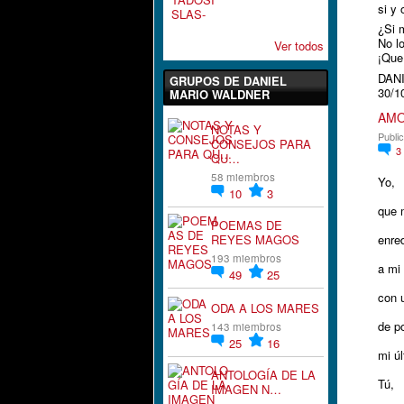
si y 
¿Si 
No lo
Ver todos
¡Que
DAN
GRUPOS DE DANIEL
30/1
MARIO WALDNER
AMO
NOTAS Y
Publi
CONSEJOS PARA
3
QU…
58 miembros
Yo,
10
3
que 
POEMAS DE
REYES MAGOS
enre
193 miembros
a mi
49
25
con u
ODA A LOS MARES
de po
143 miembros
25
16
mi ú
ANTOLOGÍA DE LA
Tú,
IMAGEN N…