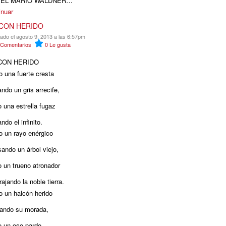
IEL MARIO WALDNER…
inuar
CON HERIDO
cado el agosto 9, 2013 a las 6:57pm
Comentarios
0
Le gusta
CON HERIDO
 una fuerte cresta
ndo un gris arrecife,
 una estrella fugaz
ndo el infinito.
 un rayo enérgico
ando un árbol viejo,
 un trueno atronador
ajando la noble tierra.
 un halcón herido
ando su morada,
 un oso pardo