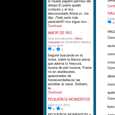
DAN
el visado papalni permiso del
obispo.El pobre quedo
Cont
contento y el rico
HAL
desconsolado.Ahora sí, me
dije: ¡Todo está más
Publi
parecido!El rico sigue rico…
0
Continuar
HAL
AMOR DE RIO
Como
Inició esta discusión.
Última
respuesta
de Daniel Mario Waldner
azota
Nov 3, 2013.
4
1
como
Seguiré buscando en la
rivera, sobre la blanca arena,
cruza
que adorna tu frescura,
lozana de piel morena. Fuiste
Como
río en atardeceres,
apasionados de
abras
frenesíembelleces las
estrellas al nacer. Solitario,
como
te…
Continuar
quebr
Como
PEQUEÑOS MOMENTOS
Inició Oct 4, 2013
busc
0
0
PEQUEÑOS MOMENTOSLa
como