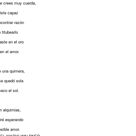
te crees muy cuerda,
uiste capaz
ncontrar razón
n titubearlo
aste en el oro
 en el amor.
te una quimera,
se quedó sola
seco el sol.
n alquimias,
iré esperando
osible amor.