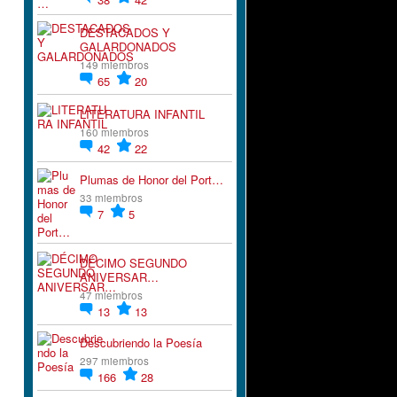
DESTACADOS Y
GALARDONADOS
149 miembros
65
20
LITERATURA INFANTIL
160 miembros
42
22
Plumas de Honor del Port…
33 miembros
7
5
DÉCIMO SEGUNDO
ANIVERSAR…
47 miembros
13
13
Descubriendo la Poesía
297 miembros
166
28