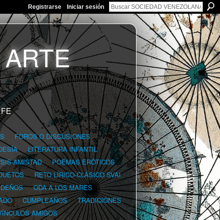
Registrarse
Iniciar sesión
 FE
GS
FOROS O DISCUSIONES
OESÍA
LITERATURA INFANTIL
YSIS-AMISTAD
POEMAS ERÓTICOS
DUETOS
RETO LÍRICO-CLÁSICO SVAI
IDEÑOS
ODA A LOS MARES
ADO
CUMPLEAÑOS
TRADICIONES
VÍNCULOS AMIGOS