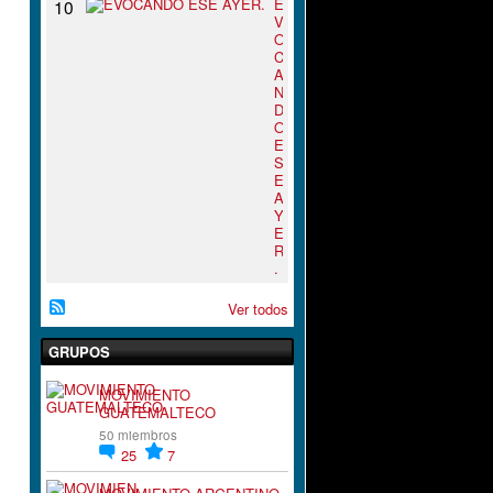
E
10
V
O
C
A
N
D
O
E
S
E
A
Y
E
R
.
Ver todos
GRUPOS
MOVIMIENTO
GUATEMALTECO
50 miembros
25
7