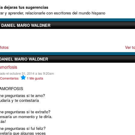
ia dejaras tus sugerencias
ar y aprender, relacionarle con escritores del mundo hispano
 DANIEL MARIO WALDNER
fotos
Ver t
DANIEL MARIO WALDNER
morfosis
cado el octubre 31, 2014 a las 9:20am
Comentarios
1
Me gusta
AMORFOSIS
me preguntaras si te amo?
udaría y te contestaría
me preguntaras si te extraño?
ensaría un momento y te diría.
zás!
e preguntaras si fui feliz?
evelaría que algunas veces