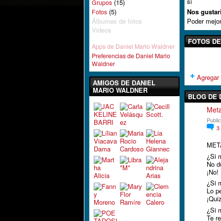
si
(15)
Grupos
(5)
Nos gustar
Fotos
Álbumes de fotos
Poder mejor
Videos
FOTOS DE
Apps de Daniel Mario Waldner
Preferencias de Daniel Mario
Waldner
Agregar 
AMIGOS DE DANIEL
MARIO WALDNER
BLOG DE 
Meta
Publi
3
MET
¿Si 
No d
¡No!
¿Si 
Lo p
¡Qui
¿Si m
Te r