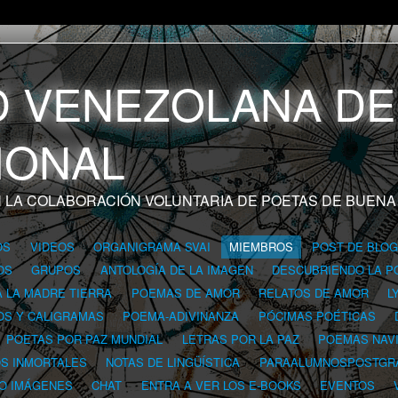
 LA COLABORACIÓN VOLUNTARIA DE POETAS DE BUENA
OS
VIDEOS
ORGANIGRAMA SVAI
MIEMBROS
POST DE BLO
OS
GRUPOS
ANTOLOGÍA DE LA IMAGEN
DESCUBRIENDO LA P
A LA MADRE TIERRA
POEMAS DE AMOR
RELATOS DE AMOR
L
OS Y CALIGRAMAS
POEMA-ADIVINANZA
PÓCIMAS POÉTICAS
POETAS POR PAZ MUNDIAL
LETRAS POR LA PAZ
POEMAS NAV
OS INMORTALES
NOTAS DE LINGÜÍSTICA
PARAALUMNOSPOSTGR
 O IMÁGENES
CHAT
ENTRA A VER LOS E-BOOKS
EVENTOS