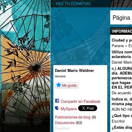
HAZ TU DONATIVO
Página
INFORMAC
Ciudad y p
Parana = En
Utiliza no
aclaratoria
Daniel Mari
c.) ALGUNA
Daniel Mario Waldner
día. ADEMÁ
Hombre
pertenezca
que hagas 
Me gusta
EN EL PE
De acuerdo
Indica si, 
Compartir en Facebook
misma pág
MySpace
AÚN NO H
¿Qué tipo d
(9)
Publicaciones de blog
Escritor
(63)
Discusiones
¿Estás dis
Eventos