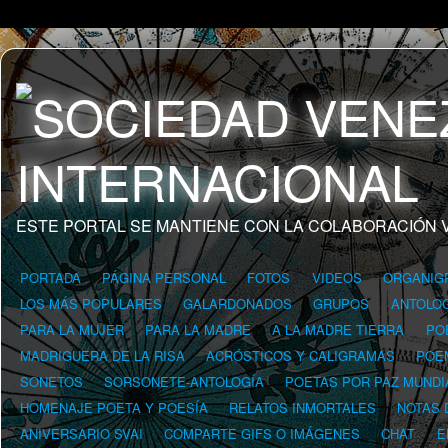
ESTE PORTAL SE MANTIENE CON LA COLABORACIÓN 
PORTADA
PÁGINA PERSONAL
FOTOS
VIDEOS
ORGANIG
LOS MÁS POPULARES
GALARDONADOS
GRUPOS
ANTOLOG
PARA LA MUJER
PARA LA MADRE
A LA MADRE TIERRA
PO
MADRIGUERA DE LA RISA
ACRÓSTICOS Y CALIGRAMAS
POE
SONETOS
SORSONETE-ANTOLOGÍA
POETAS POR PAZ MUNDI
HOMENAJE POETA Y POESÍA
RELATOS INMORTALES
NOTAS 
ANIVERSARIO SVAI
COMPARTE GIFS O IMÁGENES
CHAT
E