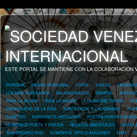
ESTE PORTAL SE MANTIENE CON LA COLABORACIÓN 
PORTADA
PÁGINA PERSONAL
FOTOS
VIDEOS
ORGANIG
LOS MÁS POPULARES
GALARDONADOS
GRUPOS
ANTOLOG
PARA LA MUJER
PARA LA MADRE
A LA MADRE TIERRA
PO
MADRIGUERA DE LA RISA
ACRÓSTICOS Y CALIGRAMAS
POE
SONETOS
SORSONETE-ANTOLOGÍA
POETAS POR PAZ MUNDI
HOMENAJE POETA Y POESÍA
RELATOS INMORTALES
NOTAS 
ANIVERSARIO SVAI
COMPARTE GIFS O IMÁGENES
CHAT
E