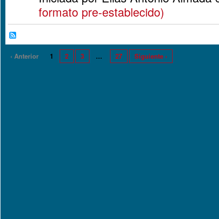
formato pre-establecido)
‹ Anterior
1
2
3
…
27
Siguiente ›