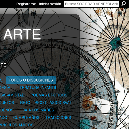
Registrarse
Iniciar sesión
 FE
GS
FOROS O DISCUSIONES
OESÍA
LITERATURA INFANTIL
YSIS-AMISTAD
POEMAS ERÓTICOS
DUETOS
RETO LÍRICO-CLÁSICO SVAI
IDEÑOS
ODA A LOS MARES
ADO
CUMPLEAÑOS
TRADICIONES
VÍNCULOS AMIGOS