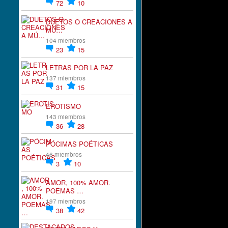
72
10
DUETOS O CREACIONES A
MÚ…
104 miembros
23
15
LETRAS POR LA PAZ
137 miembros
31
15
EROTISMO
143 miembros
36
28
PÓCIMAS POÉTICAS
46 miembros
3
10
AMOR, 100% AMOR.
POEMAS …
197 miembros
38
42