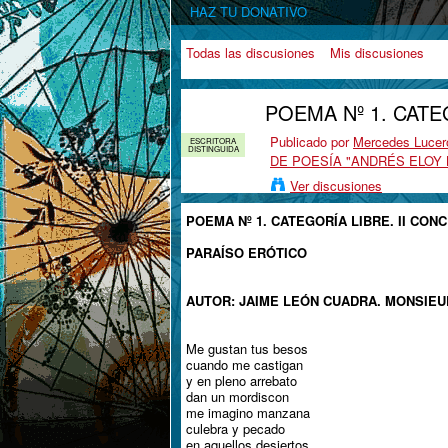
HAZ TU DONATIVO
Todas las discusiones
Mis discusiones
POEMA Nº 1. CATE
Publicado por
Mercedes Lucer
ESCRITORA
DISTINGUIDA
DE POESÍA "ANDRÉS ELOY
Ver discusiones
POEMA Nº 1. CATEGORÍA LIBRE. II CO
PARAÍSO ERÓTICO
AUTOR: JAIME LEÓN CUADRA. MONSIE
Me gustan tus besos
cuando me castigan
y en pleno arrebato
dan un mordiscon
me imagino manzana
culebra y pecado
en aquellos desiertos