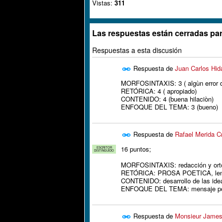
Vistas:
311
Las respuestas están cerradas par
Respuestas a esta discusión
Respuesta de
Juan Carlos Hid
MORFOSINTAXIS: 3 ( algùn error de
RETÓRICA: 4 ( apropiado)
CONTENIDO: 4 (buena hilaciòn)
ENFOQUE DEL TEMA: 3 (bueno)
Respuesta de
Rafael Merida C
16 puntos;
ESCRITOR
DISTINGUIDO
MORFOSINTAXIS: redacción y orto
RETÓRICA: PROSA POETICA, leng
CONTENIDO: desarrollo de las idea
ENFOQUE DEL TEMA: mensaje poco
Respuesta de
Monsieur Jame