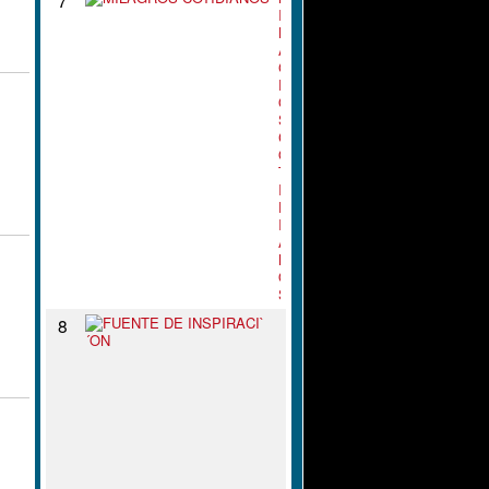
I
L
A
G
R
O
S
C
O
T
I
D
I
A
N
O
S
F
8
U
E
N
T
E
D
E
I
N