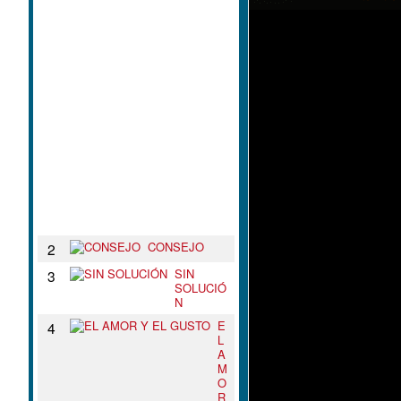
L
N
U
D
O
D
E
T
U
S
B
R
A
Z
O
S
CONSEJO
2
SIN
3
SOLUCIÓ
N
E
4
L
A
M
O
R