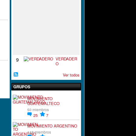
S
P
I
R
A
C
I
`
´
O
N
VERDADER
9
O
Ver todos
GRUPOS
MOVIMIENTO
GUATEMALTECO
50 miembros
25
7
MOVIMIENTO ARGENTINO
119 miembros