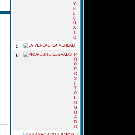
Y
E
L
G
U
S
T
O
LA VERDAD
5
P
6
R
O
P
Ó
S
I
T
O
L
O
G
R
A
D
O
M
7