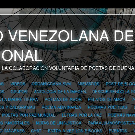
 LA COLABORACIÓN VOLUNTARIA DE POETAS DE BUENA
OS
VIDEOS
ORGANIGRAMA SVAI
MIEMBROS
POST DE BLO
OS
GRUPOS
ANTOLOGÍA DE LA IMAGEN
DESCUBRIENDO LA P
A LA MADRE TIERRA
POEMAS DE AMOR
RELATOS DE AMOR
L
OS Y CALIGRAMAS
POEMA-ADIVINANZA
PÓCIMAS POÉTICAS
POETAS POR PAZ MUNDIAL
LETRAS POR LA PAZ
POEMAS NAV
OS INMORTALES
NOTAS DE LINGÜÍSTICA
PARAALUMNOSPOSTGR
 O IMÁGENES
CHAT
ENTRA A VER LOS E-BOOKS
EVENTOS