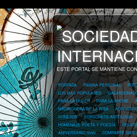
ESTE PORTAL SE MANTIENE CON
PORTADA
PÁGINA PERSONAL
FOT
LOS MÁS POPULARES
GALARDONAD
PARA LA MUJER
PARA LA MADRE
MADRIGUERA DE LA RISA
ACRÓSTIC
SONETOS
SORSONETE-ANTOLOGÍA
HOMENAJE POETA Y POESÍA
RELAT
ANIVERSARIO SVAI
COMPARTE GIFS