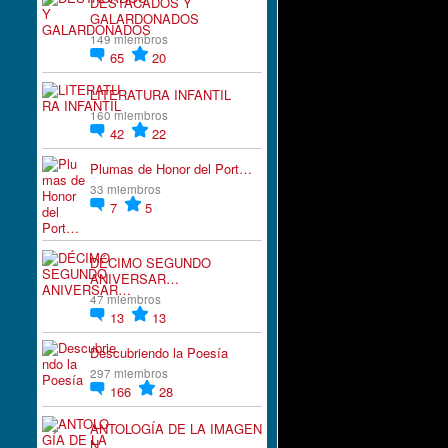
DESTACADOS Y
GALARDONADOS
149 miembros
65
20
LITERATURA INFANTIL
160 miembros
42
22
Plumas de Honor del Port…
33 miembros
7
5
DÉCIMO SEGUNDO
ANIVERSAR…
47 miembros
13
13
Descubriendo la Poesía
297 miembros
166
28
ANTOLOGÍA DE LA IMAGEN
N…