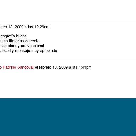
brero 13, 2009 a las 12:26am
tografía buena
ras literarias correcto
eas claro y convencional
lidad y mensaje muy apropiado
o Padrino Sandoval
el
febrero 13, 2009 a las 4:41pm