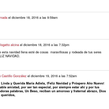
lmada
el
diciembre 18, 2016 a las 9:59am
logatto alcina
el
diciembre 18, 2016 a las 7:32pm
e esta navidad llena esté de cosas maravillosas y rodeada de tus seres
ELIZ NAVIDAD.
 Castillo González
el
diciembre 19, 2016 a las 7:52am
i Linda y Querida María Adiela, !Feliz Navidad y Próspero Año Nuevo!
rable amistad, por ser tan especial, por siempre estar ahí y por tus
doras palabras, Un Beso, reciban un amoroso y fraternal abrazo, Dios
 queridos,
 Castillo
-Escritor