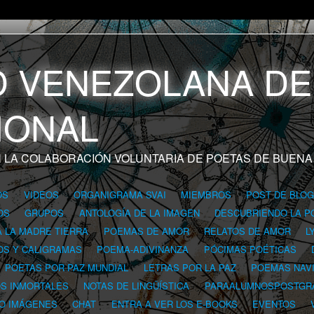
 LA COLABORACIÓN VOLUNTARIA DE POETAS DE BUENA
OS
VIDEOS
ORGANIGRAMA SVAI
MIEMBROS
POST DE BLO
OS
GRUPOS
ANTOLOGÍA DE LA IMAGEN
DESCUBRIENDO LA P
A LA MADRE TIERRA
POEMAS DE AMOR
RELATOS DE AMOR
L
OS Y CALIGRAMAS
POEMA-ADIVINANZA
PÓCIMAS POÉTICAS
POETAS POR PAZ MUNDIAL
LETRAS POR LA PAZ
POEMAS NAV
OS INMORTALES
NOTAS DE LINGÜÍSTICA
PARAALUMNOSPOSTGR
 O IMÁGENES
CHAT
ENTRA A VER LOS E-BOOKS
EVENTOS