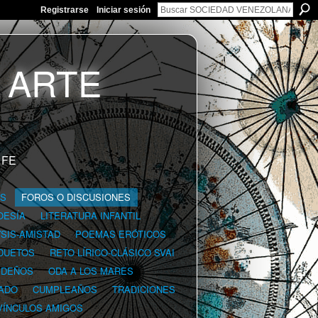
Registrarse
Iniciar sesión
 FE
GS
FOROS O DISCUSIONES
OESÍA
LITERATURA INFANTIL
YSIS-AMISTAD
POEMAS ERÓTICOS
DUETOS
RETO LÍRICO-CLÁSICO SVAI
IDEÑOS
ODA A LOS MARES
ADO
CUMPLEAÑOS
TRADICIONES
VÍNCULOS AMIGOS