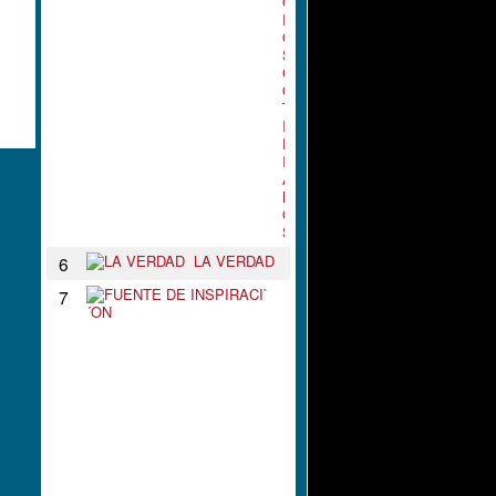
G
R
O
S
C
O
T
I
D
I
A
N
O
S
LA VERDAD
6
F
7
U
E
N
T
E
D
E
I
N
S
P