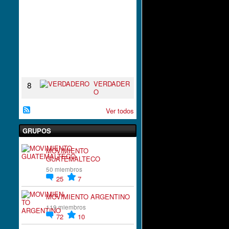
I
R
A
C
I
`
´
O
N
VERDADER
8
O
Ver todos
GRUPOS
MOVIMIENTO
GUATEMALTECO
50 miembros
25
7
MOVIMIENTO ARGENTINO
119 miembros
72
10