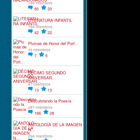
149 miembros
65
20
LITERATURA INFANTIL
160 miembros
42
22
Plumas de Honor del Port…
33 miembros
7
5
DÉCIMO SEGUNDO
ANIVERSAR…
47 miembros
13
13
Descubriendo la Poesía
297 miembros
166
28
ANTOLOGÍA DE LA IMAGEN
N…
256 miembros