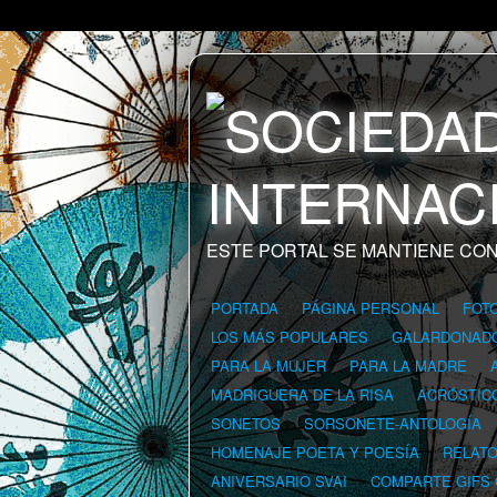
ESTE PORTAL SE MANTIENE CON
PORTADA
PÁGINA PERSONAL
FOT
LOS MÁS POPULARES
GALARDONAD
PARA LA MUJER
PARA LA MADRE
MADRIGUERA DE LA RISA
ACRÓSTIC
SONETOS
SORSONETE-ANTOLOGÍA
HOMENAJE POETA Y POESÍA
RELAT
ANIVERSARIO SVAI
COMPARTE GIFS