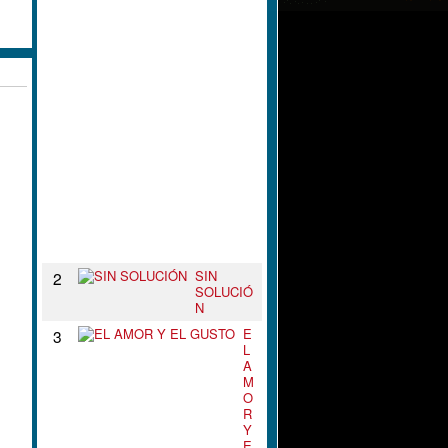
L
N
U
D
O
D
E
T
U
S
B
R
A
Z
O
S
SIN
2
SOLUCIÓ
N
E
3
L
A
M
O
R
Y
E