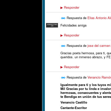
Responder
▶
Respuesta de
Elias Antonio A
Felicidades amiga
ADMINISTRAD
OR
Responder
▶
Respuesta de
jose del carmen 
Gracias poeta hermosa, para ti, qu
queridos. un inmenso abrazo, y F
Responder
▶
Respuesta de
Venancio Ramón
Igualmente para ti y los tuyos m
Mil Gracias por tu linda e invalo
hermosas, consecuentes y alenta
te Bendiga en unión de tus seres
Venancio
Cantante