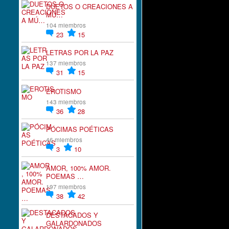
DUETOS O CREACIONES A
MÚ…
104 miembros
23
15
LETRAS POR LA PAZ
137 miembros
31
15
EROTISMO
143 miembros
36
28
PÓCIMAS POÉTICAS
46 miembros
3
10
AMOR, 100% AMOR.
POEMAS …
197 miembros
38
42
DESTACADOS Y
GALARDONADOS