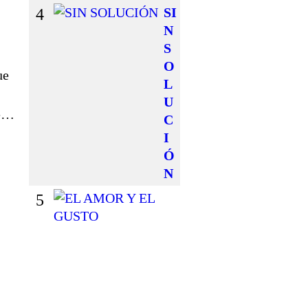
4
SI
N
S
O
e
L
U
e…
C
I
Ó
N
5
E
L
A
M
O
R
Y