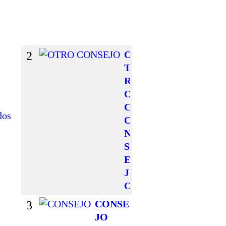
Z
O
S
2
O
T
R
O
C
dos
O
N
S
E
J
O
3
CONSE
JO