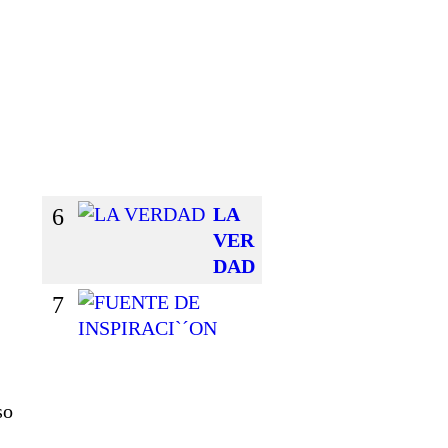
E
L
G
U
S
T
O
6
LA
VER
DAD
7
F
U
E
N
T
o
E