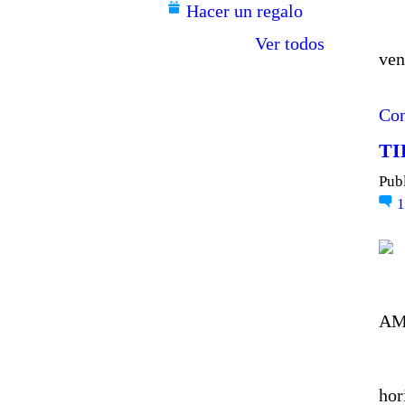
Hacer un regalo
Ver todos
ven
Con
TI
Pub
AM
M
hor