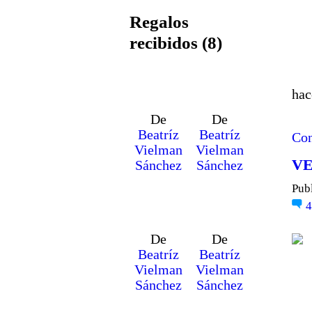
Regalos
recibidos (8)
T
hac
s
De
De
Beatríz
Beatríz
Con
Vielman
Vielman
VE
Sánchez
Sánchez
Pub
De
De
Beatríz
Beatríz
Vielman
Vielman
Sánchez
Sánchez