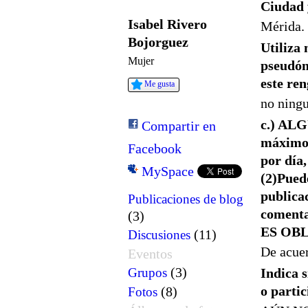
Ciudad 
Isabel Rivero
Mérida.
Bojorguez
Utiliza 
Mujer
pseudón
este re
Me gusta
no ning
c.) ALG
Compartir en
máximo 
Facebook
por día,
MySpace
(2)Pued
publica
Publicaciones de blog
comenta
(3)
ES OB
(11)
Discusiones
De acue
Eventos
(3)
Grupos
Indica s
o parti
(8)
Fotos