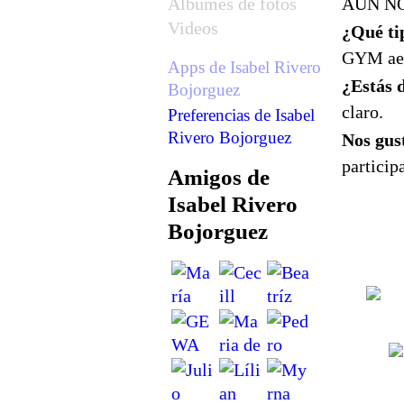
Álbumes de fotos
AÚN NO
Videos
¿Qué tip
GYM aer
Apps de Isabel Rivero
¿Estás d
Bojorguez
claro.
Preferencias de Isabel
Rivero Bojorguez
Nos gus
particip
Amigos de
Isabel Rivero
Bojorguez