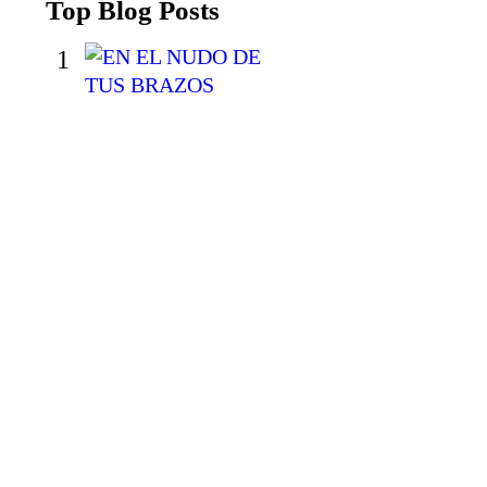
Top Blog Posts
1
E
N
E
L
N
U
D
O
D
E
T
U
S
B
R
A