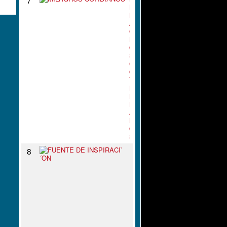
I
L
A
G
R
O
S
C
O
T
I
D
I
A
N
O
S
F
8
U
E
N
T
E
D
E
I
N