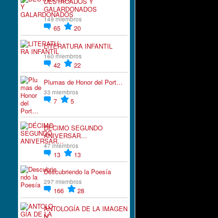
DESTACADOS Y
GALARDONADOS
149 miembros
65
20
LITERATURA INFANTIL
160 miembros
42
22
Plumas de Honor del Port…
33 miembros
7
5
DÉCIMO SEGUNDO
ANIVERSAR…
47 miembros
13
13
Descubriendo la Poesía
297 miembros
166
28
ANTOLOGÍA DE LA IMAGEN
N…