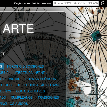
Registrarse
Iniciar sesión
 FE
GS
FOROS O DISCUSIONES
OESÍA
LITERATURA INFANTIL
YSIS-AMISTAD
POEMAS ERÓTICOS
DUETOS
RETO LÍRICO-CLÁSICO SVAI
IDEÑOS
ODA A LOS MARES
ADO
CUMPLEAÑOS
TRADICIONES
VÍNCULOS AMIGOS