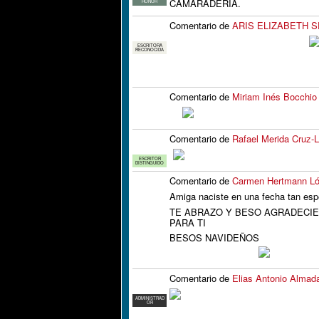
CAMARADERÍA.
HONOR
Comentario de
ARIS ELIZABETH 
ESCRITORA
RECONOCIDA
Comentario de
Miriam Inés Bocchio
Comentario de
Rafael Merida Cruz-
ESCRITOR
DISTINGUIDO
Comentario de
Carmen Hertmann L
Amiga naciste en una fecha tan esp
TE ABRAZO Y BESO AGRADECIE
PARA TI
BESOS NAVIDEÑOS
Comentario de
Elias Antonio Almad
ADMINISTRAD
OR