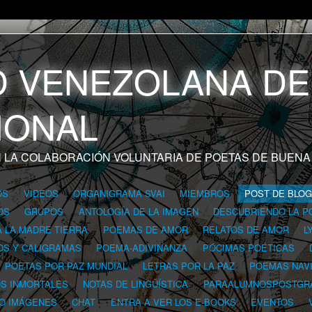
 LA COLABORACIÓN VOLUNTARIA DE POETAS DE BUENA
OS
VIDEOS
ORGANIGRAMA SVAI
MIEMBROS
POST DE BLO
OS
GRUPOS
ANTOLOGÍA DE LA IMAGEN
DESCUBRIENDO LA P
A LA MADRE TIERRA
POEMAS DE AMOR
RELATOS DE AMOR
L
OS Y CALIGRAMAS
POEMA-ADIVINANZA
PÓCIMAS POÉTICAS
POETAS POR PAZ MUNDIAL
LETRAS POR LA PAZ
POEMAS NAV
OS INMORTALES
NOTAS DE LINGÜÍSTICA
PARAALUMNOSPOSTGR
 O IMÁGENES
CHAT
ENTRA A VER LOS E-BOOKS
EVENTOS