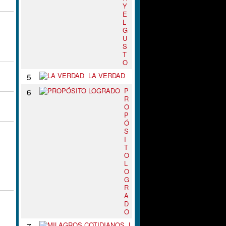
Y
E
L
G
U
S
T
O
LA VERDAD
5
P
6
R
O
P
Ó
S
I
T
O
L
O
G
R
A
D
O
M
7