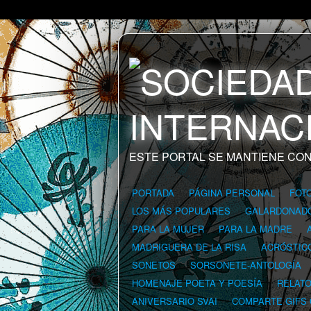
ESTE PORTAL SE MANTIENE CON
PORTADA
PÁGINA PERSONAL
FOT
LOS MÁS POPULARES
GALARDONAD
PARA LA MUJER
PARA LA MADRE
MADRIGUERA DE LA RISA
ACRÓSTIC
SONETOS
SORSONETE-ANTOLOGÍA
HOMENAJE POETA Y POESÍA
RELAT
ANIVERSARIO SVAI
COMPARTE GIFS