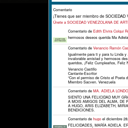
Comentario
¡Tienes que ser miembro de SOCIEDA
Únete a SOCIEDAD VENEZOLANA DE AR
Comentario de
Edith Elvira Colqui R
hermosos deseos querida Ma Adiel
ESCRITORA
DISTINGUIDA
Comentario de
Venancio Ramón Cast
Igualmente para ti y para tu Linda y
invalorable amistad y hermosos dese
queridos, ¡Feliz Cumpleaños, Feliz
Venancio Castillo
Cantante-Escritor
“Con el permiso de Cristo el Poeta 
Miembro Sacven. Venezuela
Comentario de
MA. ADIELA LOND
SIENTO UNA FELICIDAD MUY G
A MOIS AMIGOS DEL ALMA, DE P
A HUGO, ARIS ELIZABETH, MIRI
BENDICIONES.
Comentario de
hugo
el diciembre 28
FELICIDADES, MARÍA ADIELA. 
MIEMBRO DE