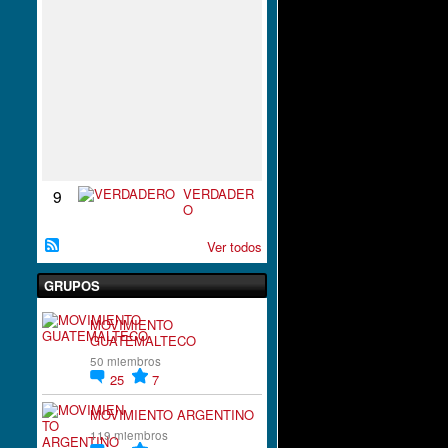
S
P
I
R
A
C
I
`
´
O
N
VERDADER
9
O
Ver todos
GRUPOS
MOVIMIENTO
GUATEMALTECO
50 miembros
25
7
MOVIMIENTO ARGENTINO
119 miembros