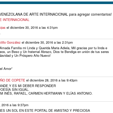
D VENEZOLANA DE ARTE INTERNACIONAL para agregar comentarios!
TE INTERNACIONAL
ojas
el diciembre 30, 2016 a las 4:31pm
a
illo González
el diciembre 30, 2016 a las 2:31pm
 Amada Familia mi Linda y Querida Maria Adiela, Mil gracias por tu linda e
os, un Beso y Un fraternal Abrazo, Dios te Bendiga en unión de tus seres
 Navidad y Un Próspero Año Nuevo!
del Amor”
OÑO DE COPETE
el diciembre 28, 2016 a las 9:43pm
RANDE Y ES MI DEBER RESPONDER
OESÍA SIN IGUAL.
AM INÉS, RAFAEL, CARMEN HERTMANN Y ELÍAS ANTONIO.
, 2016 a las 9:37pm
ERES UN SOL EN ESTE PORTAL DE AMISTAD Y PRECIOSA