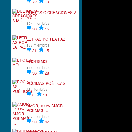
72
10
DUETOS O CREACIONES A
MÚ…
104 miembros
23
15
LETRAS POR LA PAZ
137 miembros
31
15
EROTISMO
143 miembros
36
28
PÓCIMAS POÉTICAS
46 miembros
3
10
AMOR, 100% AMOR.
POEMAS …
197 miembros
38
42