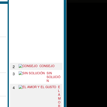
L
N
U
D
O
D
E
T
U
S
B
R
A
Z
O
S
CONSEJO
2
SIN
3
SOLUCIÓ
N
E
4
L
A
M
O
R