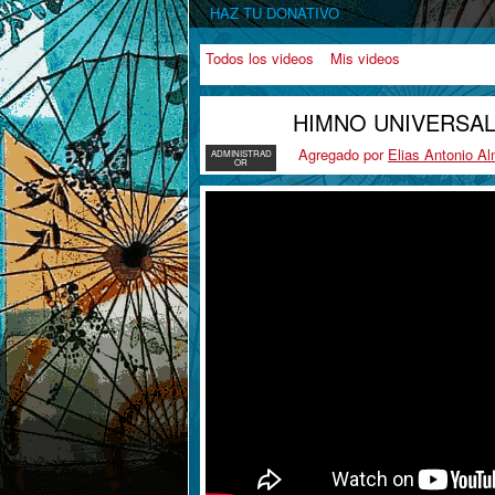
HAZ TU DONATIVO
Todos los videos
Mis videos
HIMNO UNIVERSAL
Agregado por
Elias Antonio A
ADMINISTRAD
OR