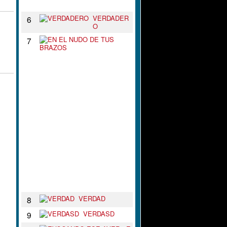
N
VERDADER
6
O
E
7
N
E
L
N
U
D
O
D
E
T
U
S
B
R
A
Z
O
S
VERDAD
8
VERDASD
9