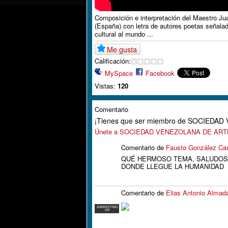
Composición e interpretación del Maestro J
(España) con letra de autores poetas señala
cultural al mundo ...
Me gusta
Calificación:
MySpace
Facebook
Vistas:
120
Comentario
¡Tienes que ser miembro de SOCIEDA
Únete a SOCIEDAD VENEZOLANA DE AR
Comentario de
Fausto González Cas
QUÉ HERMOSO TEMA, SALUDOS 
DONDE LLEGUE LA HUMANIDAD
Comentario de
Elias Antonio Almad
ADMINISTRAD
OR