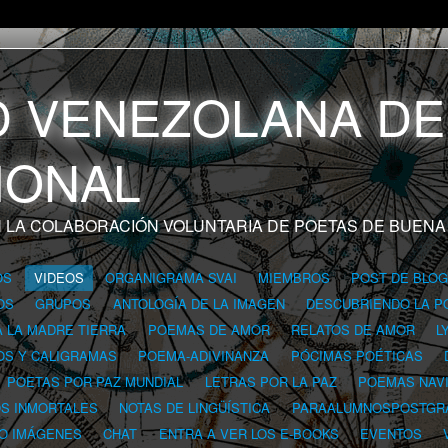
 LA COLABORACIÓN VOLUNTARIA DE POETAS DE BUENA
OS
VIDEOS
ORGANIGRAMA SVAI
MIEMBROS
POST DE BLO
OS
GRUPOS
ANTOLOGÍA DE LA IMAGEN
DESCUBRIENDO LA P
A LA MADRE TIERRA
POEMAS DE AMOR
RELATOS DE AMOR
L
OS Y CALIGRAMAS
POEMA-ADIVINANZA
PÓCIMAS POÉTICAS
POETAS POR PAZ MUNDIAL
LETRAS POR LA PAZ
POEMAS NAV
OS INMORTALES
NOTAS DE LINGÜÍSTICA
PARAALUMNOSPOSTGR
 O IMÁGENES
CHAT
ENTRA A VER LOS E-BOOKS
EVENTOS