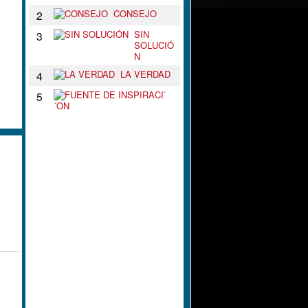
CONSEJO
2
SIN
3
SOLUCIÓ
N
LA VERDAD
4
F
5
U
E
N
T
E
D
E
I
N
S
P
I
R
A
C
I
`
´
O