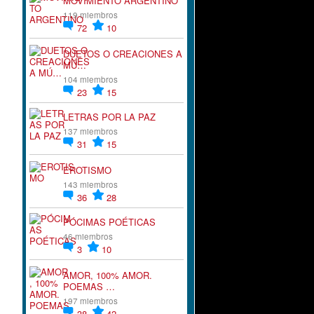
MOVIMIENTO ARGENTINO
119 miembros
72
10
DUETOS O CREACIONES A
MÚ…
104 miembros
23
15
LETRAS POR LA PAZ
137 miembros
31
15
EROTISMO
143 miembros
36
28
PÓCIMAS POÉTICAS
46 miembros
3
10
AMOR, 100% AMOR.
POEMAS …
197 miembros
38
42