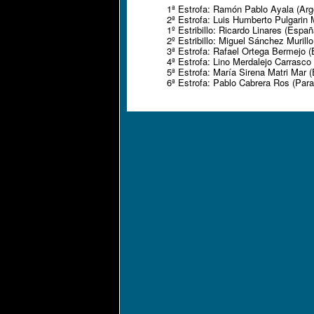
1ª Estrofa: Ramón Pablo Ayala (Arg
2ª Estrofa: Luis Humberto Pulgarin
1º Estribillo: Ricardo Linares (Españ
2º Estribillo: Miguel Sánchez Murill
3ª Estrofa: Rafael Ortega Bermejo 
4ª Estrofa: Lino Merdalejo Carrasco 
5ª Estrofa: María Sirena Matri Mar 
6ª Estrofa: Pablo Cabrera Ros (Par