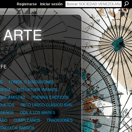
Registrarse
Iniciar sesión
 FE
GS
FOROS O DISCUSIONES
OESÍA
LITERATURA INFANTIL
YSIS-AMISTAD
POEMAS ERÓTICOS
DUETOS
RETO LÍRICO-CLÁSICO SVAI
IDEÑOS
ODA A LOS MARES
ADO
CUMPLEAÑOS
TRADICIONES
VÍNCULOS AMIGOS