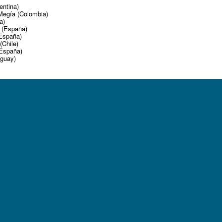
entina)
 Megía (Colombia)
a)
o (España)
(España)
(Chile)
(España)
aguay)