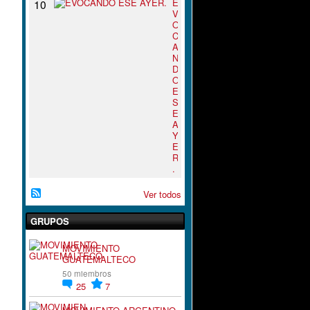
E
10
V
O
C
A
N
D
O
E
S
E
A
Y
E
R
.
Ver todos
GRUPOS
MOVIMIENTO
GUATEMALTECO
50 miembros
25
7