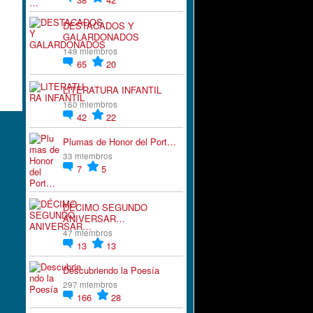
DESTACADOS Y
GALARDONADOS
149 miembros
65
20
LITERATURA INFANTIL
160 miembros
42
22
Plumas de Honor del Port…
33 miembros
7
5
DÉCIMO SEGUNDO
ANIVERSAR…
47 miembros
13
13
Descubriendo la Poesía
297 miembros
166
28