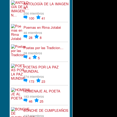
ANTOLOGÍA DE LA IMAGEN
N…
256 miembros
100
41
Poemas en Rima Jotabé
46 miembros
28
8
Poetas por las Tradicion…
28 miembros
4
5
POETAS POR LA PAZ
MUNDIAL
274 miembros
173
23
HOMENAJE AL POETA
183 miembros
46
25
BONCHE DE CUMPLEAÑOS
107 miembros