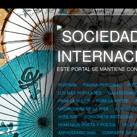
ESTE PORTAL SE MANTIENE CON
PORTADA
PÁGINA PERSONAL
FOT
LOS MÁS POPULARES
GALARDONAD
PARA LA MUJER
PARA LA MADRE
MADRIGUERA DE LA RISA
ACRÓSTIC
SONETOS
SORSONETE-ANTOLOGÍA
HOMENAJE POETA Y POESÍA
RELAT
ANIVERSARIO SVAI
COMPARTE GIFS