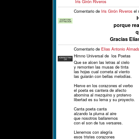
Iris Girón Riveros
Comentario de
Iris Girón Riveros
el 
ESCRITORA
DISTINGUIDA
porque rea
q
Gracias Elía
Comentario de
Elias Antonio Almad
Himno Universal de los Poetas
ADMINISTRAD
OR
Que se alcen las letras al cielo
y remonten las musas de tinta
las hojas cual cometa al viento
las guiarán con bellas melodías.
Hierve en los corazones el verbo
el poeta es cantera de afecto
abomina al mezquino y protervo
libertad es su lema y su proyecto.
Canta poeta canta
alzando la pluma al aire
que nosotros bailaremos
con el son de tus versares.
Llenemos con alegría
esos tristes corazones