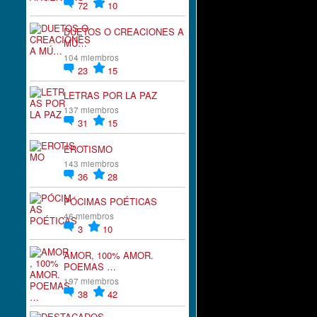
72
10
DUETOS O CREACIONES A
MÚ…
104 miembros
23
15
LETRAS POR LA PAZ
137 miembros
31
15
EROTISMO
143 miembros
36
28
PÓCIMAS POÉTICAS
46 miembros
3
10
AMOR, 100% AMOR.
POEMAS …
197 miembros
38
42