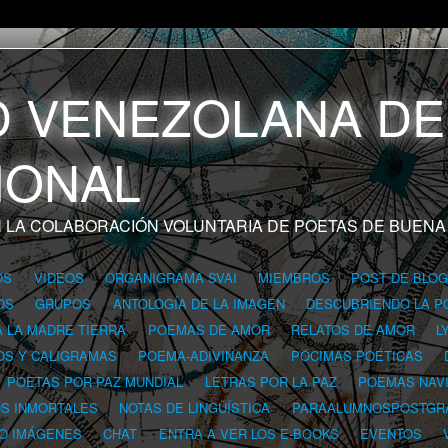
 LA COLABORACIÓN VOLUNTARIA DE POETAS DE BUENA
OS
VIDEOS
ORGANIGRAMA SVAI
MIEMBROS
POST DE BLO
OS
GRUPOS
ANTOLOGÍA DE LA IMAGEN
DESCUBRIENDO LA P
A LA MADRE TIERRA
POEMAS DE AMOR
RELATOS DE AMOR
L
OS Y CALIGRAMAS
POEMA-ADIVINANZA
PÓCIMAS POÉTICAS
POETAS POR PAZ MUNDIAL
LETRAS POR LA PAZ
POEMAS NAV
OS INMORTALES
NOTAS DE LINGÜÍSTICA
PARAALUMNOSPOSTGR
 O IMÁGENES
CHAT
ENTRA A VER LOS E-BOOKS
EVENTOS