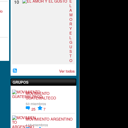
E
10
L
A
io
M
O
R
Y
E
L
G
U
S
T
O
Ver todos
GRUPOS
MOVIMIENTO
GUATEMALTECO
50 miembros
25
7
MOVIMIENTO ARGENTINO
119 miembros