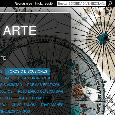
Registrarse
Iniciar sesión
 FE
GS
FOROS O DISCUSIONES
OESÍA
LITERATURA INFANTIL
YSIS-AMISTAD
POEMAS ERÓTICOS
DUETOS
RETO LÍRICO-CLÁSICO SVAI
IDEÑOS
ODA A LOS MARES
ADO
CUMPLEAÑOS
TRADICIONES
VÍNCULOS AMIGOS