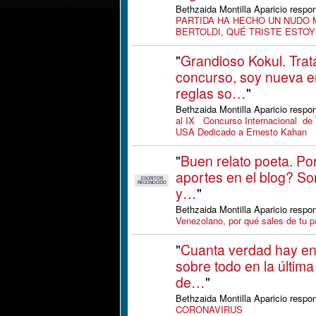
Bethzaida Montilla Aparicio respo
PARTIDA HA HECHO UN NUDO 
BERTOLDI, QUÉ TRISTE ESTOY
"
Grandioso Kokul. Trat
concurso, soy nueva en
reglas so…
"
Bethzaida Montilla Aparicio respo
al IX Concurso Internacional de 
USA Dedicado a Ernesto Kahan
"
Buen relato poeta. Po
aportes en el blog? Son
ESCRITOR
RECONOCIDO
y…
"
Bethzaida Montilla Aparicio respo
Venezolano, por qué sales de tu p
"
Cuanta verdad hay en
sobre todo en la última
de…
"
Bethzaida Montilla Aparicio respo
CORONAVIRUS