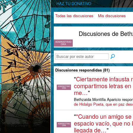
HAZ TU DONATIVO
Todas las discusiones
Mis discusiones
Discusiones de Beth
ADMINISTRAD
ORA
Discusiones respondidas (81)
"
Ciertamente infausta n
compartimos letras en 
ADMINISTRAD
ORA
me…
"
Bethzaida Montilla Aparicio respo
de Hidalgo Poeta, que en paz de
"
"Cuando un amigo se
espacio vacío, que no l
ADMINISTRAD
ORA
llegada de…
"