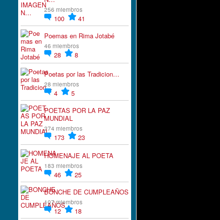
256 miembros
100
41
Poemas en Rima Jotabé
46 miembros
28
8
Poetas por las Tradicion…
28 miembros
4
5
POETAS POR LA PAZ
MUNDIAL
274 miembros
173
23
HOMENAJE AL POETA
183 miembros
46
25
BONCHE DE CUMPLEAÑOS
107 miembros
12
18