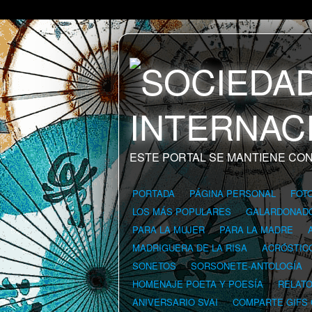
ESTE PORTAL SE MANTIENE CON
PORTADA
PÁGINA PERSONAL
FOT
LOS MÁS POPULARES
GALARDONAD
PARA LA MUJER
PARA LA MADRE
MADRIGUERA DE LA RISA
ACRÓSTIC
SONETOS
SORSONETE-ANTOLOGÍA
HOMENAJE POETA Y POESÍA
RELAT
ANIVERSARIO SVAI
COMPARTE GIFS