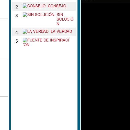
CONSEJO
2
SIN
3
SOLUCIÓ
N
LA VERDAD
4
F
5
U
E
N
T
E
D
E
I
N
S
P
I
R
A
C
I
`
´
O