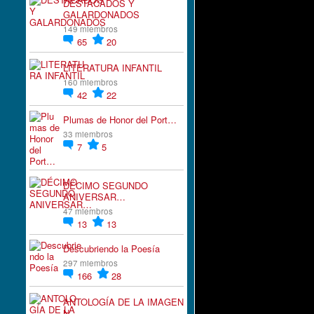
DESTACADOS Y
GALARDONADOS
149 miembros
65
20
LITERATURA INFANTIL
160 miembros
42
22
Plumas de Honor del Port…
33 miembros
7
5
DÉCIMO SEGUNDO
ANIVERSAR…
47 miembros
13
13
Descubriendo la Poesía
297 miembros
166
28
ANTOLOGÍA DE LA IMAGEN
N…