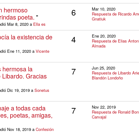
un hermoso
Mar 10, 2020
6
Respuesta de Ricardo Arr
rindas poeta.
"
Gnatiuk
ndió Mar 8, 2020 a
Ella es
cía la existencia de
Ene 20, 2020
4
Respuesta de Elias Anton
Almada
ondió Ene 11, 2020 a
Vicente
s hermosa la
Jun 25, 2020
7
Respuesta de Libardo Arie
 Libardo. Gracias
Blandón Londoño
ndió Dic 19, 2019 a
Sonetus
naje a todas cada
Nov 22, 2019
7
Respuesta de Ronald Boni
es, poetas, amigas,
Carvajal
ondió Nov 18, 2019 a
Confesión