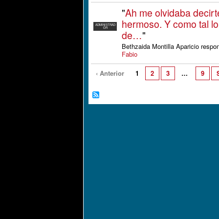
"
Ah me olvidaba decir
hermoso. Y como tal l
ADMINISTRAD
OR
de…
"
Bethzaida Montilla Aparicio respo
Fabio
‹ Anterior
1
2
3
…
9