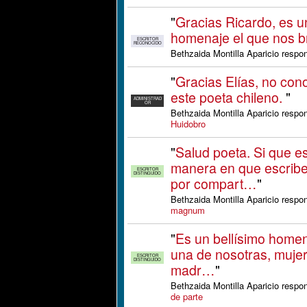
"
Gracias Ricardo, es 
homenaje el que nos b
ESCRITOR
RECONOCIDO
Bethzaida Montilla Aparicio respo
"
Gracias Elías, no cono
este poeta chileno.
"
ADMINISTRAD
OR
Bethzaida Montilla Aparicio resp
Huidobro
"
Salud poeta. Si que e
manera en que escribe
ESCRITOR
DISTINGUIDO
por compart…
"
Bethzaida Montilla Aparicio respo
magnum
"
Es un bellísimo home
una de nosotras, mujer
ESCRITOR
DISTINGUIDO
madr…
"
Bethzaida Montilla Aparicio resp
de parte