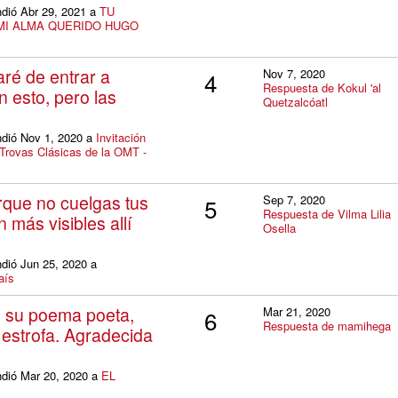
ndió Abr 29, 2021 a
TU
MI ALMA QUERIDO HUGO
aré de entrar a
Nov 7, 2020
4
Respuesta de Kokul 'al
 esto, pero las
Quetzalcóatl
ndió Nov 1, 2020 a
Invitación
Trovas Clásicas de la OMT -
rque no cuelgas tus
Sep 7, 2020
5
Respuesta de Vilma Lilia
 más visibles allí
Osella
ndió Jun 25, 2020 a
aís
 su poema poeta,
Mar 21, 2020
6
Respuesta de mamihega
 estrofa. Agradecida
ndió Mar 20, 2020 a
EL