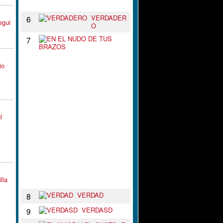
N
VERDADER
6
egui
O
E
7
N
E
L
io
N
U
D
O
D
E
l
T
U
S
B
R
A
Z
O
lla
S
VERDAD
8
VERDASD
9